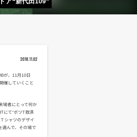
ア“新代田109”
2018.11.02
UBが、11月10日
を開催していくこと
、来場者にとって何か
Tにて“ボツT救済
ズＴシャツのデザイ
を選んで、その場で