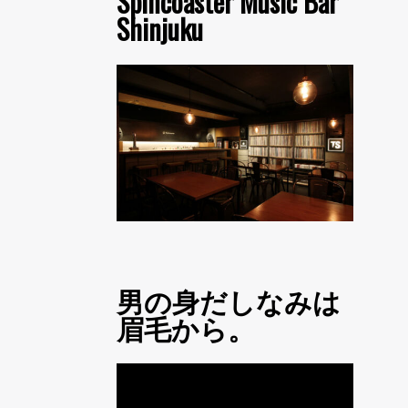
Spincoaster Music Bar
Shinjuku
男の身だしなみは
眉毛から。