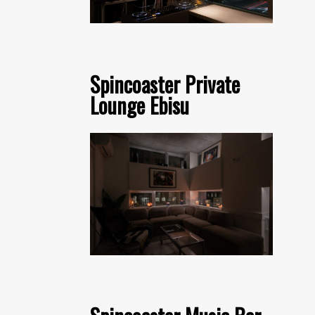
Spincoaster Private
Lounge Ebisu