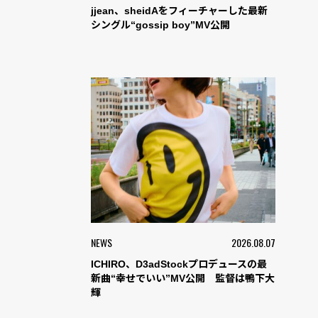
jjean、sheidAをフィーチャーした最新
シングル“gossip boy”MV公開
NEWS
2026.08.07
ICHIRO、D3adStockプロデュースの最
新曲“幸せでいい”MV公開 監督は鴨下大
輝