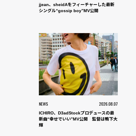
jjean、sheidAをフィーチャーした最新
シングル“gossip boy”MV公開
NEWS
2026.08.07
ICHIRO、D3adStockプロデュースの最
新曲“幸せでいい”MV公開 監督は鴨下大
輝