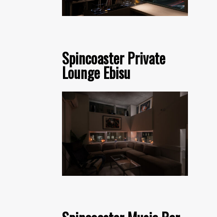
Spincoaster Private
Lounge Ebisu