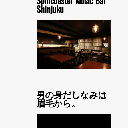
Spincoaster Music Bar
Shinjuku
男の身だしなみは
眉毛から。