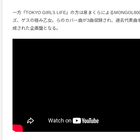
一方『TOKYO GIRLS LIFE』の方は泉まくらによるMONGOL
ズ、ゲスの極み乙女。らのカバー曲が3曲収録され、過去代表曲
成された企画盤となる。