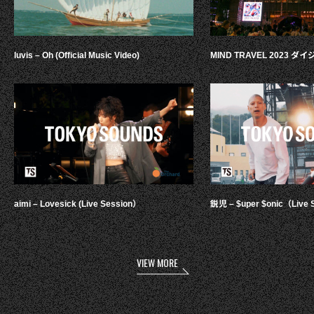
luvis – Oh (Official Music Video)
MIND TRAVEL 2023 
aimi – Lovesick (Live Session）
鋭児 – $uper $onic（Live 
VIEW MORE