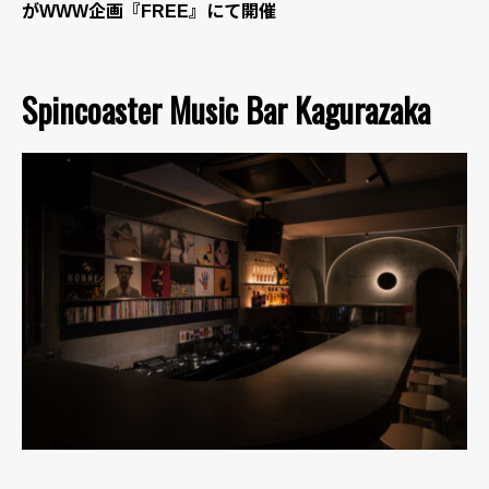
がWWW企画『FREE』にて開催
Spincoaster Music Bar Kagurazaka