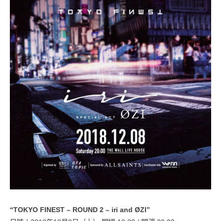
“TOKYO FINEST – ROUND 2 – iri and ØZI”