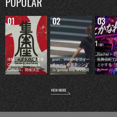
POPULAR
Rachel 
体験型フェス『集楽座
jjean、sheidAをフィー
歌舞伎町で
Collective Sounds &
チャーした最新シング
とかする『
Cultures』開催決定
ル“gossip boy”MV公開
れーーッ』
VIEW MORE