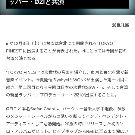
ッパー・ØZIと共演
2018.11.06
iriが12月8日（土）に台湾は台北にて開催される“TOKYO
FINEST”に出演することが発表された。iriにとっては今回が初の
台湾公演となる。
“TOKYO FINEST”は次世代の音楽を紹介し、東京と台北を繋ぐ新
音楽イベント。今夏開催のyahyelとWONKが出演した第一回目に
続き、第二回目となる今回は日本の次世代SSW・iri、そして台湾
の新星ラッパー／プロデューサー・ØZIが出演することに。
ØZIこと本名Stefan Chenは、バークリー音楽大学中退後、多数
のメジャー・レーベルからの誘いを断ってインディペンデント・
アーティストとして活動開始。20歳の時にリリースした初のソ
ロ・アルバムがヒット。ヒップホップからR&Bに至るまで幅広い