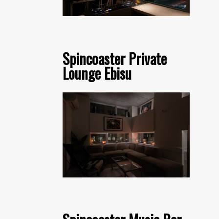
Spincoaster Private
Lounge Ebisu