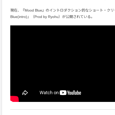
現在、『Mood Blue』のイントロダクション的なショート・クリ
Blue(intro)」（Prod by​ ​Ryohu）が公開されている。