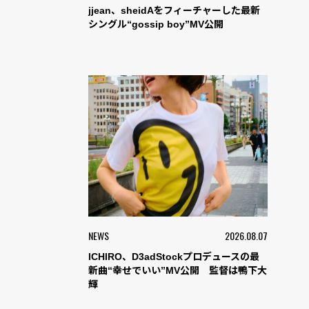
jjean、sheidAをフィーチャーした最新
シングル“gossip boy”MV公開
NEWS
2026.08.07
ICHIRO、D3adStockプロデュースの最
新曲“幸せでいい”MV公開 監督は鴨下大
輝