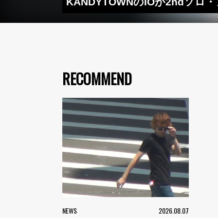
KANDYTOWNのIOが2ndソロ
RECOMMEND
NEWS
2026.08.07