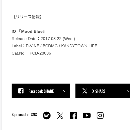
​【リリース情報】
IO 『Mood Blue』
Release Date：2017.03.22 (Wed.)
Label：P-VINE / BCDMG / KANDYTOWN LIFE
Cat.No.：PCD-28036
Facebook SHARE
X SHARE
Spincoaster SNS