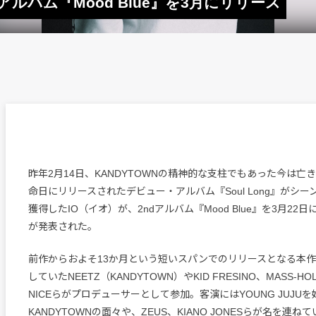
・アルバム『Mood Blue』を3月にリリース
昨年2月14日、KANDYTOWNの精神的な支柱でもあった今は亡き
命日にリリースされたデビュー・アルバム『Soul​ ​Long』がシ
獲得したIO（イオ）が、2ndアルバム『Mood Blue』を3月22
が発表された。
前作からおよそ13か月という短いスパンでのリリースとなる本
していたNEETZ（KANDYTOWN）やKID FRESINO、MASS-HOL
NICEらがプロデューサーとして参加。客演にはYOUNG JUJU
KANDYTOWNの面々や、ZEUS、KIANO​ ​JONESらが名を連ね