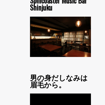
Spincoaster Music Bar
Shinjuku
男の身だしなみは
眉毛から。