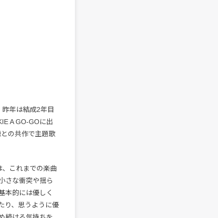
ト。昨年は結成2年目
E A GO-GOに出
穂との共作で主題歌
は、これまでの楽曲
小さな衝突や揺ら
基本的には優しく
たり、思うように優
め続ける気持ちを