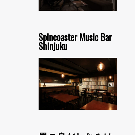
Spincoaster Music Bar
Shinjuku