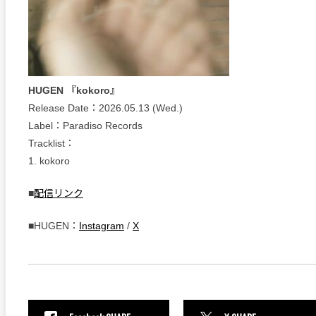
HUGEN 『kokoro』
Release Date：2026.05.13 (Wed.)
Label：Paradiso Records
Tracklist：
1. kokoro
■
配信リンク
■HUGEN：
Instagram
/
X