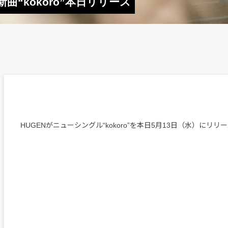
曲“kokoro”本日リリース
HUGENがニューシングル“kokoro”を本日5月13日（水）にリリ