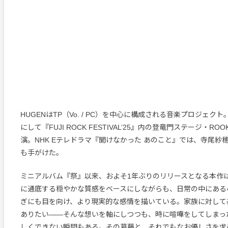
HUGENはTP（Vo. / PC）を中心に構成される音楽プロジェク
にして『FUJI ROCK FESTIVAL’25』内の登竜門ステージ・ROOKI
演。NHK Eテレドラマ『聞けなかった あのこと』では、寺尾紗
も手がけた。
ミニアルバム『祭』以来、およそ1年ぶりのリリースとなる本作
に通底する穏やかな質感をベースにしながらも、日常の中にある
ぎにも目を向け、より現実的な感情を描いている。家族に対して
ありたい——そんな想いを軸にしつつも、時に喧嘩をしてしまっ
しくできない瞬間もある。その葛藤と、それでもなお優しさを求