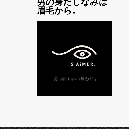
男の身だしなみは
眉毛から。