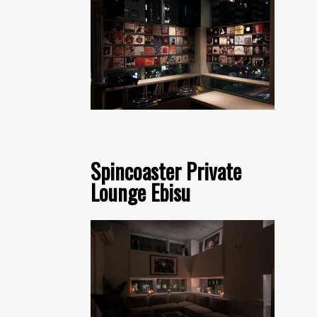
Spincoaster Private
Lounge Ebisu