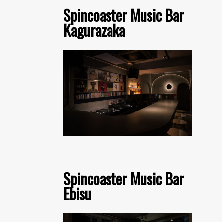
Spincoaster Music Bar
Kagurazaka
Spincoaster Music Bar
Ebisu