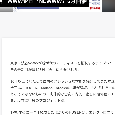
が共演 WWW企画『NEWWW』6月開催
東京・渋谷WWWが新世代のアーティストを招聘するライブシリー
その最新回が6月23日（火）に開催される。
10年以上にわたって国内のフレッシュな才能を紹介してきた本企画。v
今回は、HUGEN、Manda、brooksの3組が登場。それぞれ単
とこそできないものの、肉体的な合奏の内側に宿した極彩色のエ
る、現在進行形のプロジェクトだ。
TPを中心に一昨年結成したばかりのHUGENは、エレクトロニ