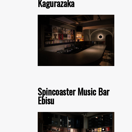
Kagurazaka
Spincoaster Music Bar
Ebisu