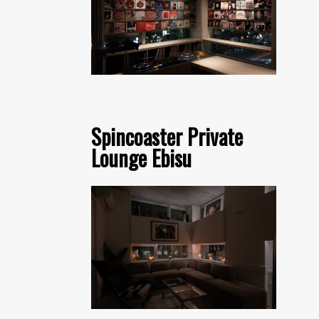
Spincoaster Private
Lounge Ebisu