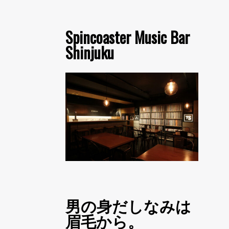
Spincoaster Music Bar
Shinjuku
男の身だしなみは
眉毛から。