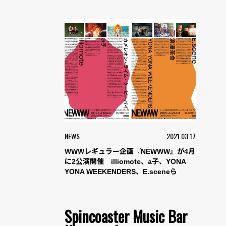
NEWS
2021.03.17
WWWレギュラー企画『NEWWW』が4月
に2公演開催 illiomote、a子、YONA
YONA WEEKENDERS、E.sceneら
Spincoaster Music Bar