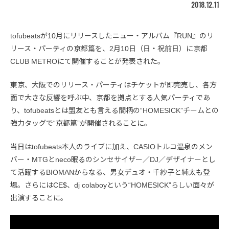
2018.12.11
tofubeatsが10月にリリースしたニュー・アルバム『RUN』のリ
リース・パーティの京都篇を、2月10日（日・祝前日）に京都
CLUB METROにて開催することが発表された。
東京、大阪でのリリース・パーティはチケットが即完売し、各方
面で大きな反響を呼ぶ中、京都を拠点とする人気パーティであ
り、tofubeatsとは盟友とも言える間柄の“HOMESICK”チームとの
強力タッグで“京都篇”が開催されることに。
当日はtofubeats本人のライブに加え、CASIOトルコ温泉のメン
バー・MTGとneco眠るのシンセサイザー／DJ／デザイナーとし
て活躍するBIOMANからなる、男女デュオ・千紗子と純太も登
場。さらにはCE$、dj colaboyという“HOMESICK”らしい面々が
出演することに。