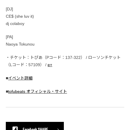
[DJ]
CE$ (she luv it)
dj colaboy
[PA]
Naoya Tokunou
・チケット：トぴあ（Pコード：137-322） / ローソンチケット
（Lコード：57109） /
e+
■
イベント詳細
■
tofubeats オフィシャル・サイト
Facebook SHARE