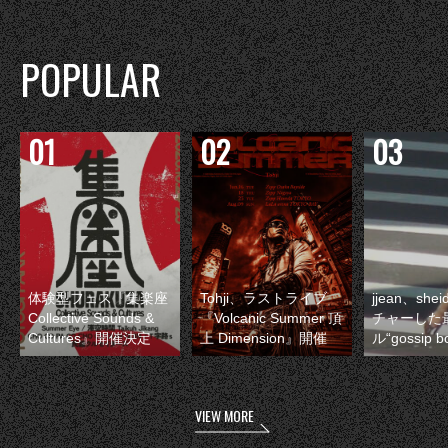
POPULAR
体験型フェス『集楽座
Tohji、ラストライブ
jjean、sh
Collective Sounds &
『Volcanic Summer 頂
チャーした
Cultures』開催決定
上 Dimension』開催
ル“gossip 
VIEW MORE