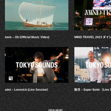
luvis – Oh (Official Music Video)
MIND TRAVEL 2023 
aimi – Lovesick (Live Session）
鋭児 – $uper $onic（Live 
VIEW MORE