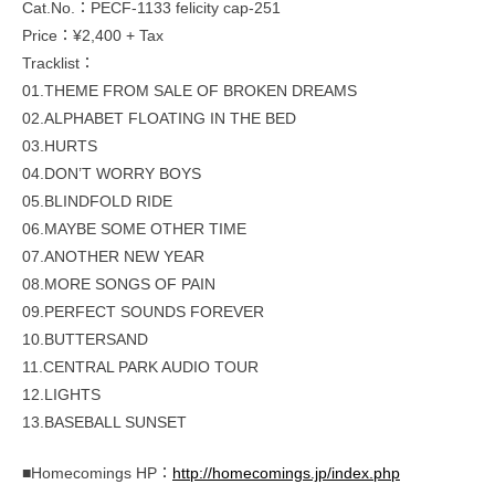
Cat.No.：PECF-1133 felicity cap-251
Price：¥2,400 + Tax
Tracklist：
01.THEME FROM SALE OF BROKEN DREAMS
02.ALPHABET FLOATING IN THE BED
03.HURTS
04.DON’T WORRY BOYS
05.BLINDFOLD RIDE
06.MAYBE SOME OTHER TIME
07.ANOTHER NEW YEAR
08.MORE SONGS OF PAIN
09.PERFECT SOUNDS FOREVER
10.BUTTERSAND
11.CENTRAL PARK AUDIO TOUR
12.LIGHTS
13.BASEBALL SUNSET
■Homecomings HP：
http://homecomings.jp/index.php