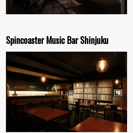
Spincoaster Music Bar Shinjuku