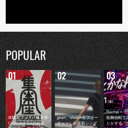
POPULAR
Rachel 
体験型フェス『集楽座
jjean、sheidAをフィー
歌舞伎町で
Collective Sounds &
チャーした最新シング
とかする『