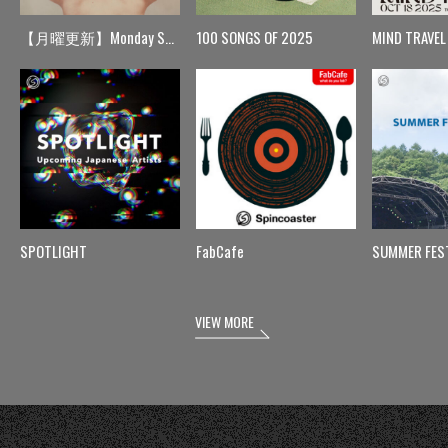
【月曜更新】Monday Spin
100 SONGS OF 2025
MIND TRAVEL
SPOTLIGHT
FabCafe
SUMMER FES
VIEW MORE