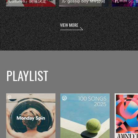
Cultures』開催決定
ル“gossip boy”MV公開
れーーッ』
VIEW MORE
PLAYLIST