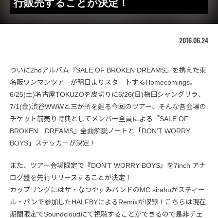
行販売することが決定！
2016.06.24
ついに2ndアルバム『SALE OF BROKEN DREAMS』を携えた東
名阪ワンマンツアーが明日よりスタートするHomecomings。
6/25(土)名古屋TOKUZOを皮切りに6/26(日)梅田シャングリラ、
7/1(金)渋谷WWWと三か所を廻る今回のツアー、そんな各会場の
チケット前売り特典としてメンバー全員による『SALE OF
BROKEN DREAMS』全曲解説ノートと「DON’T WORRY
BOYS」ステッカーが決定！
また、ツアー会場限定で『DON’T WORRY BOYS』を7inch アナ
ログ盤を先行リリースすることが決定！
カップリングにはザ・なつやすみバンドのMC.sirahuがスティー
ル・パンで参加したHALFBYによるRemixが収録！こちらは現在
期間限定でSoundcloudにて視聴することができるので是非チェ