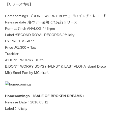
【リリース情報】
Homecomings 『DON’T WORRY BOYS』 ※7インチ・レコード
Release date :各ツアー会場にて先行リリース
Format:7inch ANALOG / 45rpm
Label :SECOND ROYAL RECORDS / felicity
Cat.No. :EMF-077
Price :¥1,300 + Tax
Tracklist:
A:DON’T WORRY BOYS
B:DON’T WORRY BOYS (HALFBY & LAST ALOHA Island Disco
Mix) Steel Pan by MC.sirafu
Homecomings 『SALE OF BROKEN DREAMS』
Release Date：2016.05.11
Label：felicity