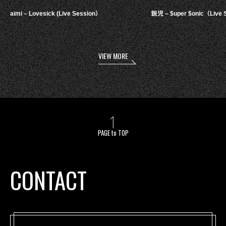
aimi – Lovesick (Live Session）
鋭児 – $uper $onic（Live 
VIEW MORE
PAGE to TOP
CONTACT