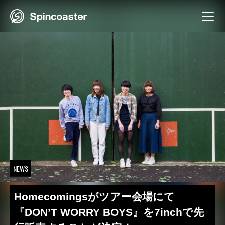
Skip
to
content
NEWS
Homecomingsがツアー会場にて
『DON’T WORRY BOYS』を7inchで先