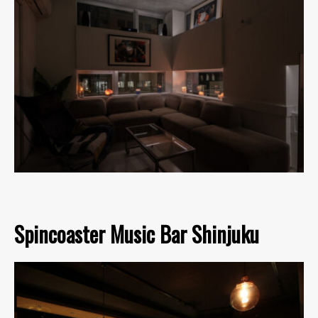
Spincoaster Music Bar Shinjuku