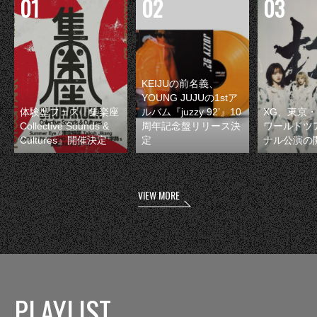
KEIJUの前名義、
YOUNG JUJUの1stア
体験型フェス『集楽座
ルバム『juzzy 92’』10
XG、東京
Collective Sounds &
周年記念盤リリース決
ワールドツ
Cultures』開催決定
定
ナル公演の
VIEW MORE
PLAYLIST