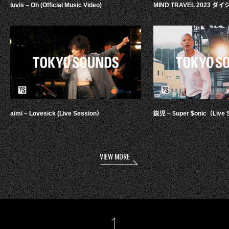
luvis – Oh (Official Music Video)
MIND TRAVEL 2023 
aimi – Lovesick (Live Session）
鋭児 – $uper $onic（Live 
VIEW MORE