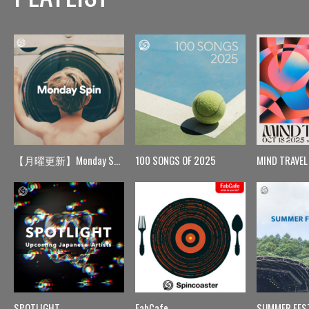
【月曜更新】Monday Spin
100 SONGS OF 2025
MIND TRAVEL
SPOTLIGHT
FabCafe
SUMMER FES