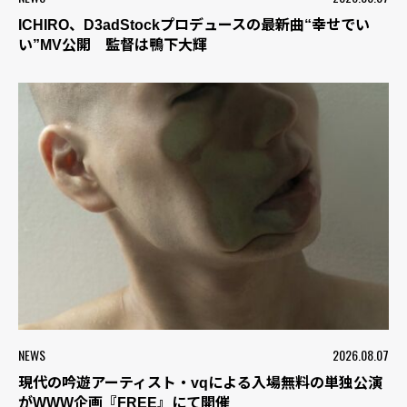
ICHIRO、D3adStockプロデュースの最新曲“幸せでい
い”MV公開 監督は鴨下大輝
NEWS
2026.08.07
現代の吟遊アーティスト・vqによる入場無料の単独公演
がWWW企画『FREE』にて開催