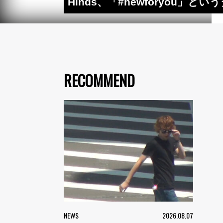
Hinds、「#newforyou
RECOMMEND
NEWS
2026.08.07