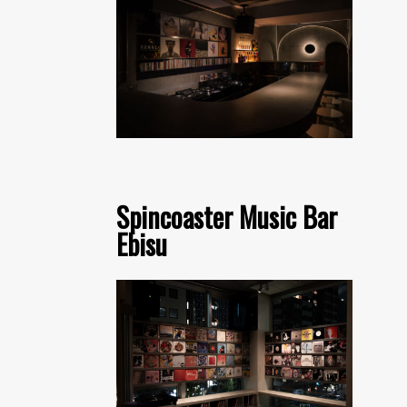
Spincoaster Music Bar
Ebisu