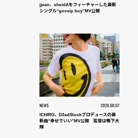
jjean、sheidAをフィーチャーした最新
シングル“gossip boy”MV公開
NEWS
2026.08.07
ICHIRO、D3adStockプロデュースの最
新曲“幸せでいい”MV公開 監督は鴨下大
輝