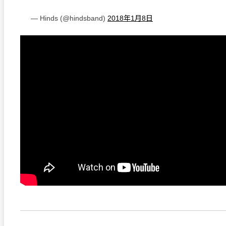
— Hinds (@hindsband)
2018年1月8日