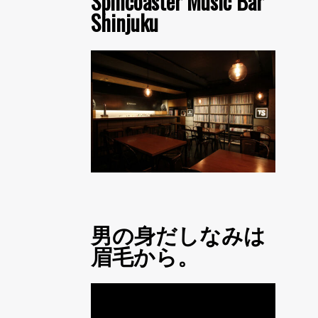
Spincoaster Music Bar
Shinjuku
男の身だしなみは
眉毛から。