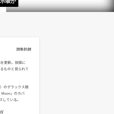
を示唆か
2018.01.09
NSを更新。投稿に
唆するものと見られて
16年）のデラックス版
n Moon」のカバ
ースしている。
hV