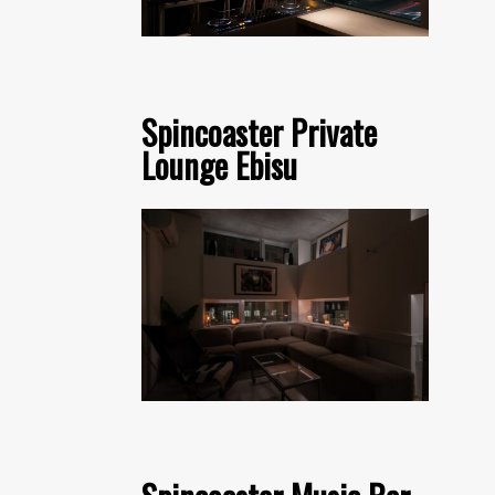
Spincoaster Private
Lounge Ebisu