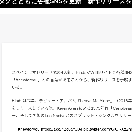
」というタグとともに各種SNSを更新 新作リリース
スペインはマドリード発の4人組、HindsがWEBサイトと各種S
「#newforyou」との言葉があることから、新作リリースを示
いる。
Hindsは昨年、デビュー・アルバム『Leave Me Alone』（20
をリリースしている他、Kevin Ayersによる1973年作「Caribbea
ー、そして同郷のLos Nastysとのスプリット・シングルをリリ
#newforyou
https://t.co/42c6SfClAI
pic.twitter.com/GjQRXz2n