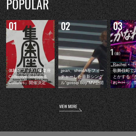
POPULAR
Rachel 
体験型フェス『集楽座
jjean、sheidAをフィー
歌舞伎町で
Collective Sounds &
チャーした最新シング
とかする『
Cultures』開催決定
ル“gossip boy”MV公開
れーーッ』
VIEW MORE