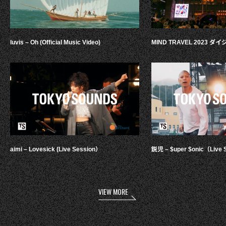
luvis – Oh (Official Music Video)
MIND TRAVEL 2023 
aimi – Lovesick (Live Session）
鋭児 – $uper $onic（Live 
VIEW MORE