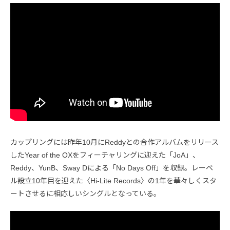
カップリングには昨年10月にReddyとの合作アルバムをリリース
したYear of the OXをフィーチャリングに迎えた「JoA」、
Reddy、YunB、Sway Dによる「No Days Off」を収録。レーベ
ル設立10年目を迎えた〈Hi-Lite Records〉の1年を華々しくスタ
ートさせるに相応しいシングルとなっている。