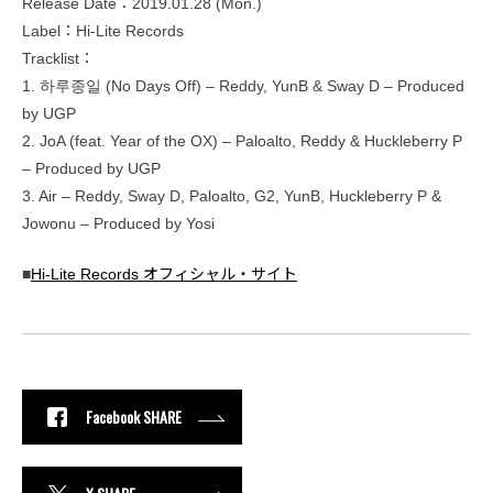
Release Date：2019.01.28 (Mon.)
Label：Hi-Lite Records
Tracklist：
1. 하루종일 (No Days Off) – Reddy, YunB & Sway D – Produced
by UGP
2. JoA (feat. Year of the OX) – Paloalto, Reddy & Huckleberry P
– Produced by UGP
3. Air – Reddy, Sway D, Paloalto, G2, YunB, Huckleberry P &
Jowonu – Produced by Yosi
■
Hi-Lite Records オフィシャル・サイト
Facebook SHARE