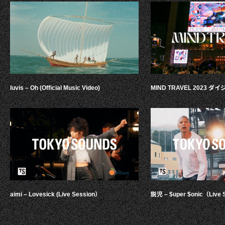
luvis – Oh (Official Music Video)
MIND TRAVEL 2023 
aimi – Lovesick (Live Session）
鋭児 – $uper $onic（Live 