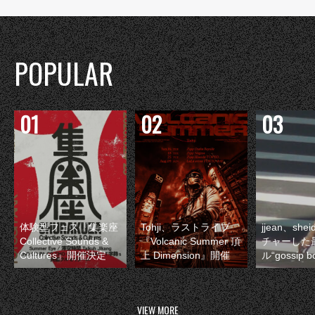
POPULAR
体験型フェス『集楽座
Tohji、ラストライブ
jjean、sh
Collective Sounds &
『Volcanic Summer 頂
チャーした
Cultures』開催決定
上 Dimension』開催
ル“gossip 
VIEW MORE