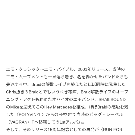
エモ・クラシック～エモ・バイブル、2001年リリース、当時の
エモ・ムーブメントも一旦落ち着き、名を轟かせたバンドたちも
失速する中、Braidの解散ライブを終えたとほぼ同時に発生した
Chris抜きのBraidとでもいうべき布陣、Braid解散ライブのオープ
ニング・アクトも務めたオハイオのエモバンド、SHAILBOUND
のMikeを迎えてこのHey Mercedesを結成、ほぼBraidの感触を残
した〈POLYVINYL〉からのEPを経て当時のビッグ・レーベル
〈VAGRAN〉Tへ移籍しての1stアルバム。
そして、そのリリース15周年記念としての再発が〈RUN FOR