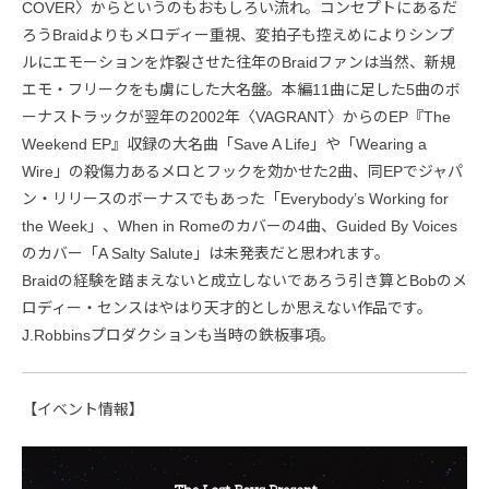
COVER〉からというのもおもしろい流れ。コンセプトにあるだ
ろうBraidよりもメロディー重視、変拍子も控えめによりシンプ
ルにエモーションを炸裂させた往年のBraidファンは当然、新規
エモ・フリークをも虜にした大名盤。本編11曲に足した5曲のボ
ーナストラックが翌年の2002年〈VAGRANT〉からのEP『The
Weekend EP』収録の大名曲「Save A Life」や「Wearing a
Wire」の殺傷力あるメロとフックを効かせた2曲、同EPでジャパ
ン・リリースのボーナスでもあった「Everybody’s Working for
the Week」、When in Romeのカバーの4曲、Guided By Voices
のカバー「A Salty Salute」は未発表だと思われます。
Braidの経験を踏まえないと成立しないであろう引き算とBobのメ
ロディー・センスはやはり天才的としか思えない作品です。
J.Robbinsプロダクションも当時の鉄板事項。
【イベント情報】