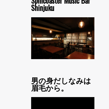
Spincoaster Music Bar
Shinjuku
男の身だしなみは
眉毛から。