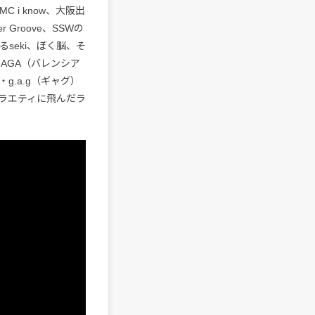
i know、大阪出
 Groove、SSWの
あるseki、ぼく脳、そ
AGA（バレンシア
.a.g（ギャグ）
ラエティに飛んだラ