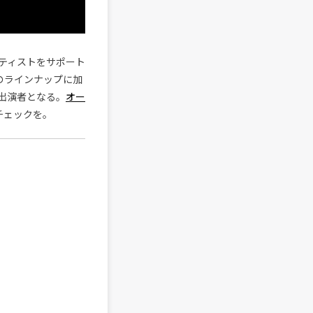
ティストをサポート
記のラインナップに加
出演者となる。
オー
チェックを。