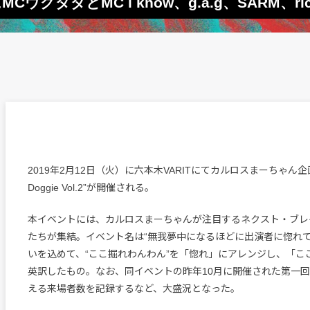
ダとMC i know、g.a.g、SARM、rice 
2019年2月12日（火）に六本木VARITにてカルロスまーちゃん企画“H
Doggie Vol.2”が開催される。
本イベントには、カルロスまーちゃんが注目するネクスト・ブレ
たちが集結。イベント名は“無我夢中になるほどに出演者に惚れて
いを込めて、“ここ掘れわんわん”を「惚れ」にアレンジし、「こ
英訳したもの。なお、同イベントの昨年10月に開催された第一回
える来場者数を記録するなど、大盛況となった。