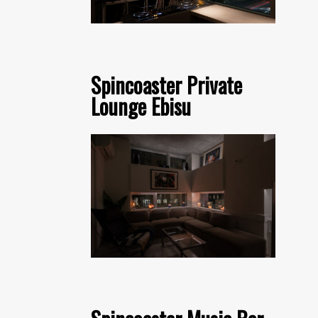
Spincoaster Private
Lounge Ebisu