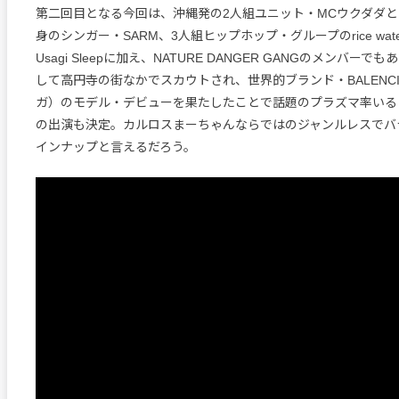
第二回目となる今回は、沖縄発の2人組ユニット・MCウクダダとMC 
身のシンガー・SARM、3人組ヒップホップ・グループのrice water
Usagi Sleepに加え、NATURE DANGER GANGのメンバーでも
して高円寺の街なかでスカウトされ、世界的ブランド・BALENCI
ガ）のモデル・デビューを果たしたことで話題のプラズマ率いる・g
の出演も決定。カルロスまーちゃんならではのジャンルレスでバ
インナップと言えるだろう。