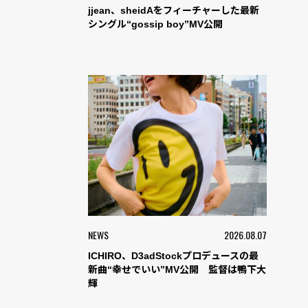
jjean、sheidAをフィーチャーした最新
シングル“gossip boy”MV公開
NEWS
2026.08.07
ICHIRO、D3adStockプロデュースの最
新曲“幸せでいい”MV公開 監督は鴨下大
輝