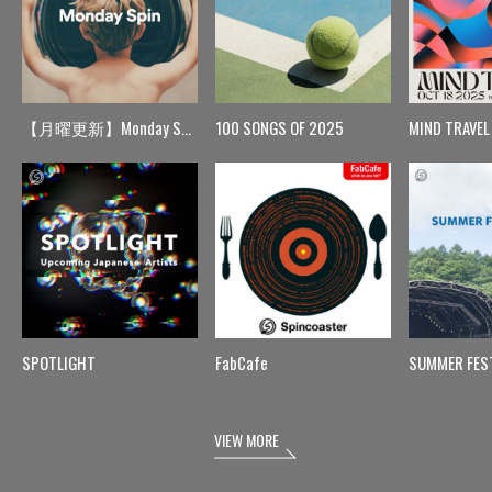
【月曜更新】Monday Spin
100 SONGS OF 2025
MIND TRAVEL
SPOTLIGHT
FabCafe
SUMMER FES
VIEW MORE