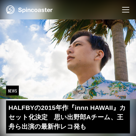
Skip
to
content
NEWS
HALFBYの2015年作『innn HAWAII』カ
セット化決定 思い出野郎Aチーム、王
舟ら出演の最新作レコ発も