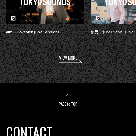
aimi – Lovesick (Live Session）
鋭児 – $uper $onic（Live 
VIEW MORE
PAGE to TOP
CONTACT