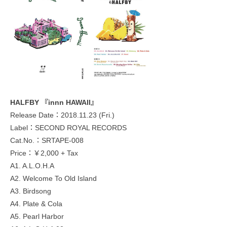
HALFBY 『innn HAWAII』
Release Date：2018.11.23 (Fri.)
Label：SECOND ROYAL RECORDS
Cat.No.：SRTAPE-008
Price：￥2,000 + Tax
A1. A.L.O.H.A
A2. Welcome To Old Island
A3. Birdsong
A4. Plate & Cola
A5. Pearl Harbor