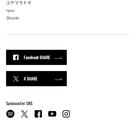
ユヤマモトキ
ryuu
Shunki
Facebook SHARE
X SHARE
Spincoaster SNS