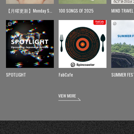
【月曜更新】Monday Spin
100 SONGS OF 2025
MIND TRAVEL
SPOTLIGHT
FabCafe
SUMMER FES
VIEW MORE