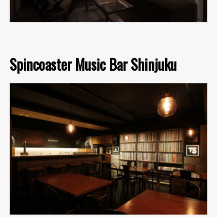
Spincoaster Music Bar Shinjuku