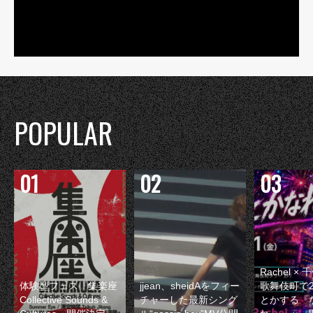
POPULAR
Rachel 
体験型フェス『集楽座
jjean、sheidAをフィー
歌舞伎町で
Collective Sounds &
チャーした最新シング
とかする『