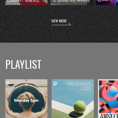
Cultures』開催決定
ル“gossip boy”MV公開
れーーッ』
VIEW MORE
PLAYLIST