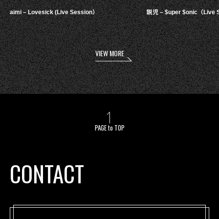
aimi – Lovesick (Live Session）
鋭児 – $uper $onic（Live 
VIEW MORE
PAGE to TOP
CONTACT