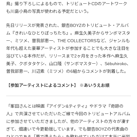
鳥」撮り下ろしによるもので、トリビュートCDのアートワーク
も川島小鳥の写真が使われる予定だという。
先日リリースが発表された、銀杏BOYZのトリビュート・アルバ
ム『きれいなひとりぼっちたち』。麻生久美子からサンボマスタ
ー、ミツメ、曽我部恵一、THE COLLECTORSなど、ジャンルも
年代も超えた豪華アーティストが参加することでも大きな注目を
浴びている本作だが、リリースまで2ヶ月をきった本作へ麻生久
美子、クボタタケシ、山口隆（サンボマスター）、Sébuhiroko、
曽我部恵一、川辺素（ミツメ）の6組からコメントが到着した。
【参加アーティストによるコメント】 ※あいうえお順
「峯田さんとは映画『アイデン&ティティ』やドラマ『奇跡の
人』で共演させていただいたご縁で今回のトリビュートアルバム
に参加させていただきましたが、他のアーティストの方々が凄す
ぎて、畑違いで今更動揺しています。でも銀杏BOYZの代表曲の
ひとつである「夢で逢えたら」を歌わせていただけて本当に光栄