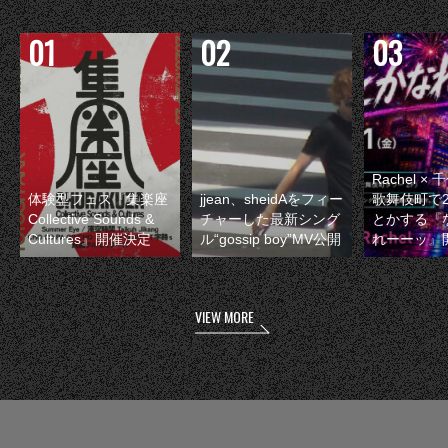
Rachel 
体験型フェス『集楽座
jjean、sheidAをフィー
歌舞伎町で
Collective Sounds &
チャーした最新シング
とかする『
Cultures』開催決定
ル“gossip boy”MV公開
れーーッ』
VIEW MORE