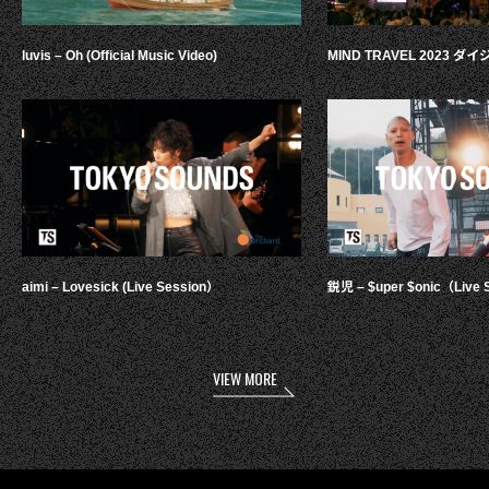
luvis – Oh (Official Music Video)
MIND TRAVEL 2023 
aimi – Lovesick (Live Session）
鋭児 – $uper $onic（Live 
VIEW MORE