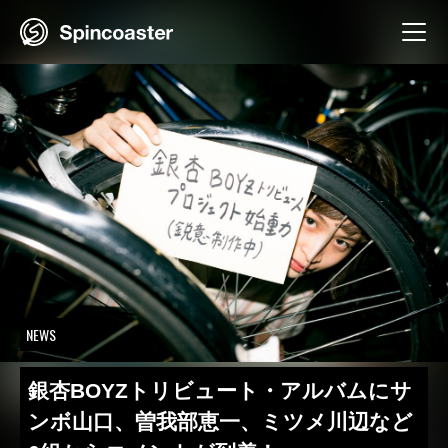
Skip
to
content
NEWS
銀杏BOYZトリビュート・アルバムにサ
ンボ山口、曽我部恵一、ミツメ川辺など