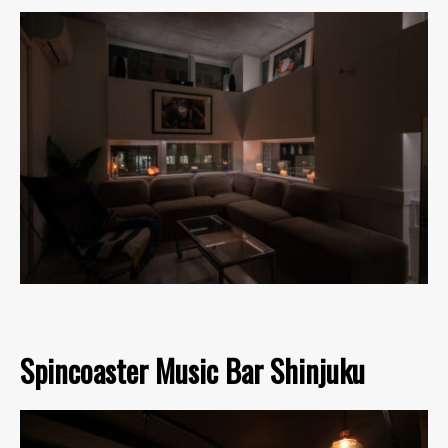
Spincoaster Music Bar Shinjuku