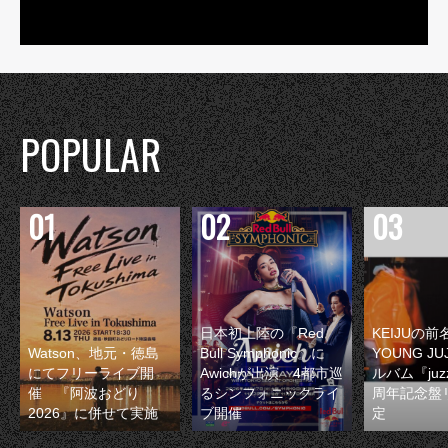
POPULAR
日本初上陸の『Red
KEIJUの
Watson、地元・徳島
Bull Symphonic』に
YOUNG JU
にてフリーライブ開
Awichが出演 4都市巡
ルバム『juzz
催 『阿波おどり
るシンフォニックライ
周年記念盤
2026』に併せて実施
ブ開催
定