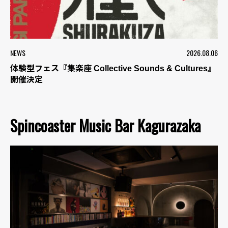
NEWS
2026.08.06
体験型フェス『集楽座 Collective Sounds & Cultures』
開催決定
Spincoaster Music Bar Kagurazaka