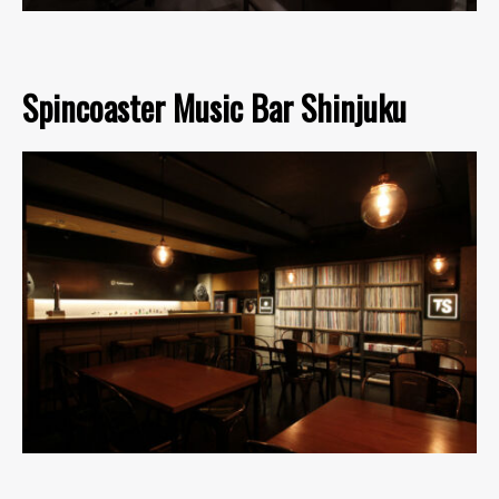
Spincoaster Music Bar Shinjuku