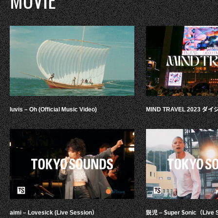
luvis – Oh (Official Music Video)
MIND TRAVEL 2023 
aimi – Lovesick (Live Session）
鋭児 – $uper $onic（Live 