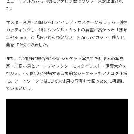
ビュートアルバムも同様にアナログ盤でのリリースが企画され
た。
マスター音源は48kHz24bitハイレゾ・マスターからラッカー盤を
カッティングし、特にシングル・カットの要望が高かった「ぽあ
だむRemix」と「あいどんわなだい」を7inchでカット。残り11
曲をLP2枚に収録した。
また、CD同様に銀杏BOYZのジャケット写真でお馴染みの写真
家・川島小鳥とアートディレクターにスタイリスト・伊賀大介を
むかえ、小川紗良が登場する印象的なジャケットもアナログ仕様
に。アートワークではCDで未使用の写真を今回のために再編し
ているという。