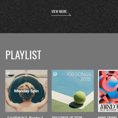
VIEW MORE
PLAYLIST
【月曜更新】Monday Spin
100 SONGS OF 2025
MIND TRAVEL