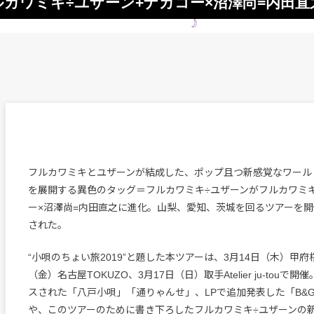
ルカワミキ÷ユザーン+ナカコー×沼澤尚=内田
フルカワミキとユザーンが結成した、ポップ且つ新感覚なワール
を展開する異色のタッグ＝フルカワミキ÷ユザーンがフルカワミキ
ー×沼澤尚=内田直之に進化。山梨、愛知、茨城を回るツアーを
された。
“小唄のちょい旅2019”と題した本ツアーは、3月14日（木）甲府
（金）名古屋TOKUZO、3月17日（日）取手Atelier ju-tou
スされた「八戸小唄」「通りゃんせ」、LPで追加発表した「B&
や、このツアーのために書き下ろしたフルカワミキ÷ユザーンの