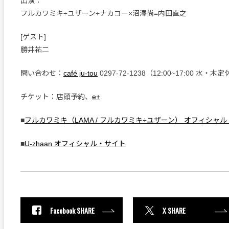
出演：
フルカワミキ÷ユザーン+ナカコー×沼澤尚=内田直之
[ゲスト]
勝井祐二
問い合わせ：
café ju-tou
0297-72-1238（12:00~17:00 水・木
チケット：店頭予約、
e+
■
フルカワミキ（LAMA / フルカワミキ÷ユザーン） オフィシャ
■
U-zhaan オフィシャル・サイト
Facebook SHARE
X SHARE