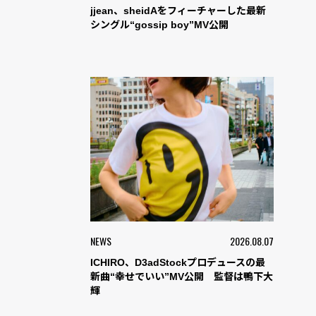
jjean、sheidAをフィーチャーした最新
シングル“gossip boy”MV公開
NEWS
2026.08.07
ICHIRO、D3adStockプロデュースの最
新曲“幸せでいい”MV公開 監督は鴨下大
輝