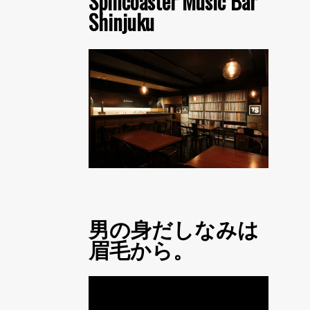
Spincoaster Music Bar
Shinjuku
男の身だしなみは
眉毛から。