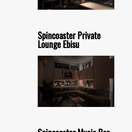
Spincoaster Private
Lounge Ebisu