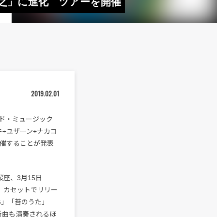
直之」に進化 ツアーを開催
2019.02.01
ド・ミュージック
÷ユザーン+ナカコ
開催することが発表
桜座、3月15日
で開催。カセットでリリー
G」「苔のうた」
新曲も演奏されるほ