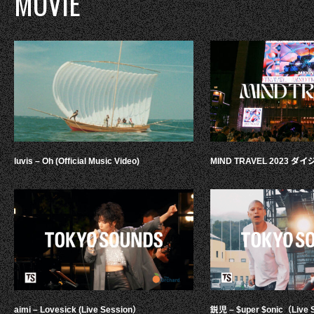
MOVIE
luvis – Oh (Official Music Video)
MIND TRAVEL 2023 
aimi – Lovesick (Live Session）
鋭児 – $uper $onic（Live 