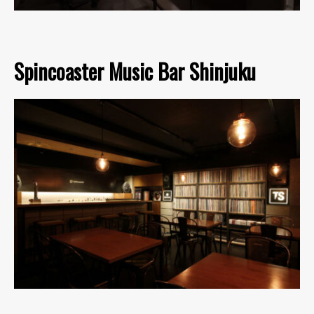
Spincoaster Music Bar Shinjuku