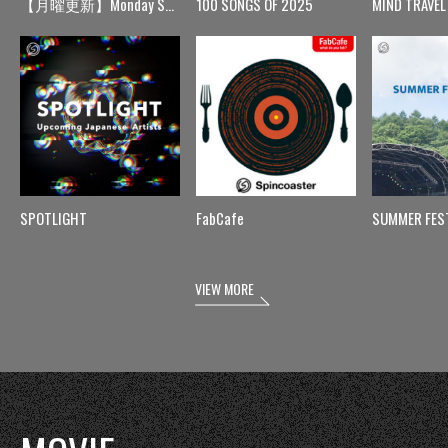
【月曜更新】Monday Spin
100 SONGS OF 2025
MIND TRAVEL
SPOTLIGHT
FabCafe
SUMMER FES
VIEW MORE