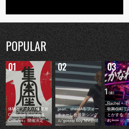
POPULAR
Rachel 
体験型フェス『集楽座
jjean、sheidAをフィー
歌舞伎町で
Collective Sounds &
チャーした最新シング
とかする『
Cultures』開催決定
ル“gossip boy”MV公開
れーーッ』