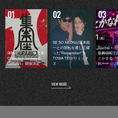
SE SO NEONが坂本龍
一との別れを通して綴
Rachel 
体験型フェス『集楽座
った“Remember!”を
歌舞伎町で
Collective Sounds &
TOWA TEIがリミック
とかする『
Cultures』開催決定
ス
れーーッ』
VIEW MORE