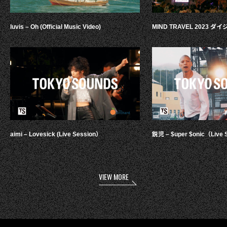
luvis – Oh (Official Music Video)
MIND TRAVEL 2023 
aimi – Lovesick (Live Session）
鋭児 – $uper $onic（Live 
VIEW MORE