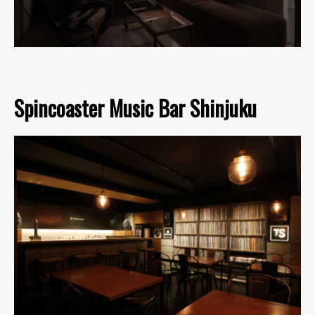
Spincoaster Music Bar Shinjuku