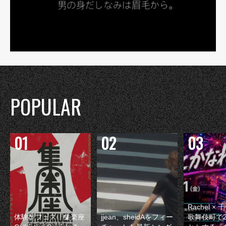
POPULAR
Rachel 
体験型フェス『集楽座
jjean、sheidAをフィー
歌舞伎町で