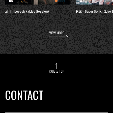
aimi – Lovesick (Live Session）
鋭児 – $uper $onic（Live 
VIEW MORE
PAGE to TOP
CONTACT