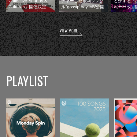
Collective Sounds &
チャーした最新シング
とかする『
Cultures』開催決定
ル“gossip boy”MV公開
れーーッ』
VIEW MORE
PLAYLIST