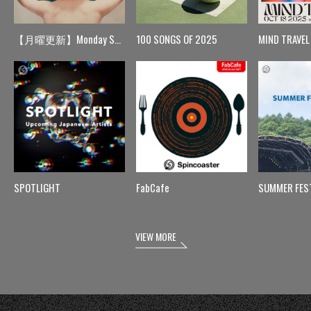
【月曜更新】Monday Spin
100 SONGS OF 2025
MIND TRAVEL
SPOTLIGHT
FabCafe
SUMMER FES
VIEW MORE