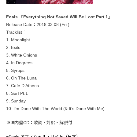
Foals 『Everything Not Saved Will Be Lost Part 1』
Release Date：2018.03.08 (Fri.)
Tracklist：
1. Moonlight
2. Exits
3. White Onions
4. In Degrees
5. Syrups
6. On The Luna
7. Cafe D’Athens
8. Surf Pt.1
9. Sunday
10. I’m Done With The World (& It’s Done With Me)
※国内盤CD：歌詞・対訳・解説付
■
Foals オフィシャル・サイト（日本）