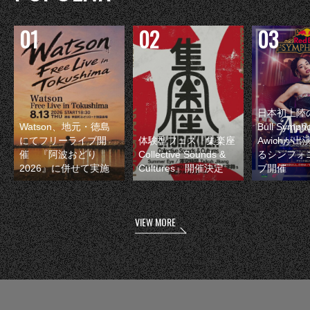
日本初上陸の
Watson、地元・徳島
Bull Symp
にてフリーライブ開
体験型フェス『集楽座
Awichが
催 『阿波おどり
Collective Sounds &
るシンフォ
2026』に併せて実施
Cultures』開催決定
ブ開催
VIEW MORE