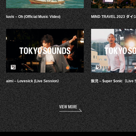
luvis – Oh (Official Music Video)
MIND TRAVEL 2023 
aimi – Lovesick (Live Session）
鋭児 – $uper $onic（Live 
VIEW MORE