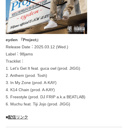
eyden 『Project』
Release Date：2025.03.12 (Wed.)
Label：98jams
Tracklist：
1. Let’s Get It feat. guca owl (prod. JIGG)
2. Anthem (prod. Tosh)
3. In My Zone (prod. A-KAY)
4. K14 Chain (prod. A-KAY)
5. Freestyle (prod. DJ FRIP a.k.a BEATLAB)
6. Muchu feat. Tiji Jojo (prod. JIGG)
■
配信リンク