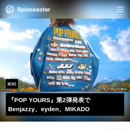
Skip
to
content
NEWS
『POP YOURS』第2弾発表で
Benjazzy、eyden、MIKADO