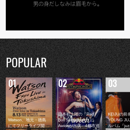
POPULAR
日本初上陸の『Red
KEIJUの
Watson、地元・徳島
Bull Symphonic』に
YOUNG JU
にてフリーライブ開
Awichが出演 4都市巡
ルバム『juzz