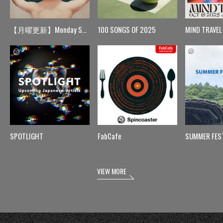
【月曜更新】Monday Spin
100 SONGS OF 2025
MIND TRAVEL
SPOTLIGHT
FabCafe
SUMMER FES
VIEW MORE