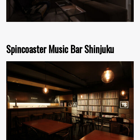
Spincoaster Music Bar Shinjuku