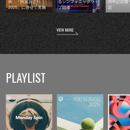
催 『阿波おどり
るシンフォニックライ
周年記念盤
2026』に併せて実施
ブ開催
定
VIEW MORE
PLAYLIST