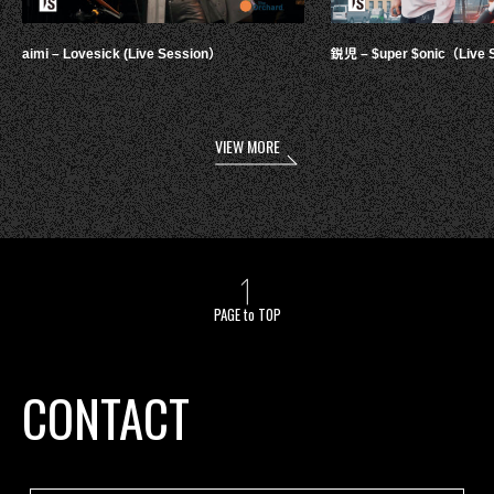
aimi – Lovesick (Live Session）
鋭児 – $uper $onic（Live 
VIEW MORE
PAGE to TOP
CONTACT