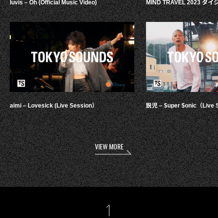
luvis – Oh (Official Music Video)
MIND TRAVEL 2023 
aimi – Lovesick (Live Session）
鋭児 – $uper $onic（Live 
VIEW MORE