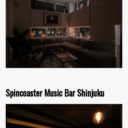
Spincoaster Music Bar Shinjuku