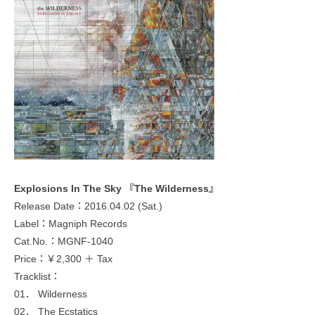
Explosions In The Sky 『The Wilderness』
Release Date：2016.04.02 (Sat.)
Label：Magniph Records
Cat.No.：MGNF-1040
Price：￥2,300 ＋ Tax
Tracklist：
01． Wilderness
02． The Ecstatics