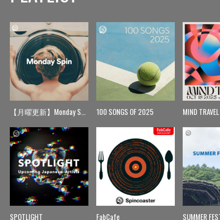
【月曜更新】Monday Spin
100 SONGS OF 2025
MIND TRAVEL
SPOTLIGHT
FabCafe
SUMMER FES