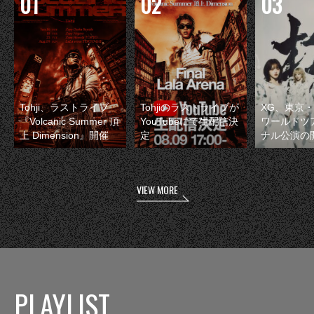
Tohji、ラストライブ
Tohjiのラストライブが
XG、東京
『Volcanic Summer 頂
YouTubeにて生配信決
ワールドツ
上 Dimension』開催
定
ナル公演の
VIEW MORE
PLAYLIST