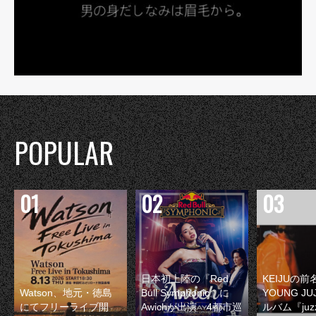
POPULAR
日本初上陸の『Red
KEIJUの
Watson、地元・徳島
Bull Symphonic』に
YOUNG JU
にてフリーライブ開
Awichが出演 4都市巡
ルバム『juzz