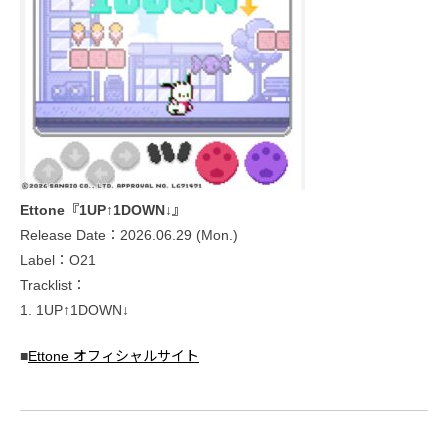
Ettone『1UP↑1DOWN↓』
Release Date：2026.06.29 (Mon.)
Label：O21
Tracklist：
1. 1UP↑1DOWN↓
■
Ettone オフィシャルサイト