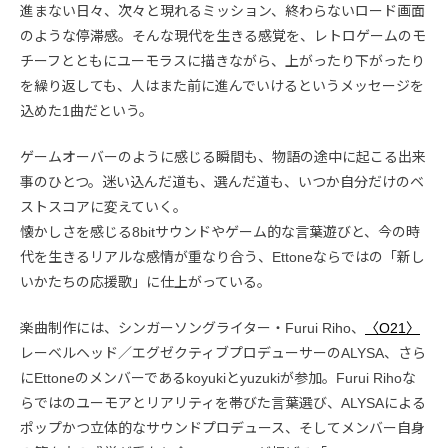
進まない日々、次々と現れるミッション、終わらないロード画面
のような停滞感。そんな現代を生きる感覚を、レトロゲームのモ
チーフとともにユーモラスに描きながら、上がったり下がったり
を繰り返しても、人はまた前に進んでいけるというメッセージを
込めた1曲だという。
ゲームオーバーのように感じる瞬間も、物語の途中に起こる出来
事のひとつ。迷い込んだ道も、選んだ道も、いつか自分だけのベ
ストスコアに変えていく。
懐かしさを感じる8bitサウンドやゲーム的な言葉遊びと、今の時
代を生きるリアルな感情が重なり合う、Ettoneならではの「新し
いかたちの応援歌」に仕上がっている。
楽曲制作には、シンガーソングライター・Furui Riho、
〈O21〉
レーベルヘッド／エグゼクティブプロデューサーのALYSA、さら
にEttoneのメンバーであるkoyukiとyuzukiが参加。Furui Rihoな
らではのユーモアとリアリティを帯びた言葉選び、ALYSAによる
ポップかつ立体的なサウンドプロデュース、そしてメンバー自身