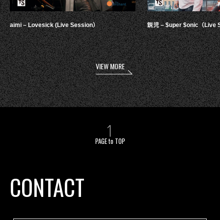
aimi – Lovesick (Live Session）
鋭児 – $uper $onic（Live 
VIEW MORE
PAGE to TOP
CONTACT