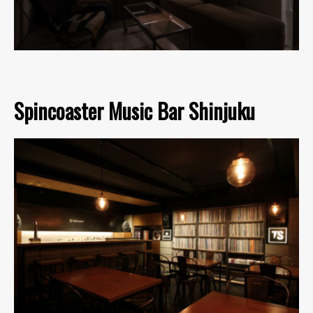
Spincoaster Music Bar Shinjuku