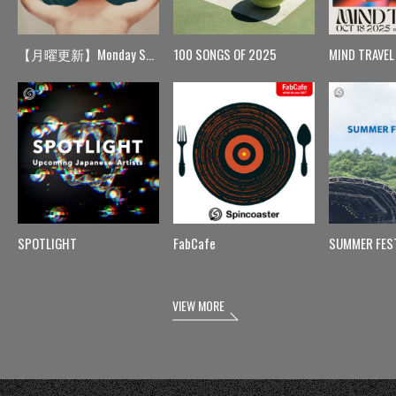
【月曜更新】Monday Spin
100 SONGS OF 2025
MIND TRAVEL
SPOTLIGHT
FabCafe
SUMMER FES
VIEW MORE