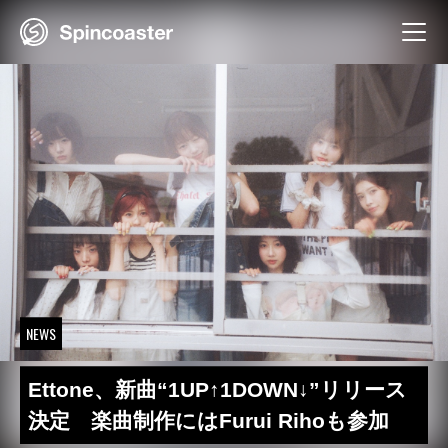
Skip
to
content
NEWS
Ettone、新曲“1UP↑1DOWN↓”リリース
決定 楽曲制作にはFurui Rihoも参加