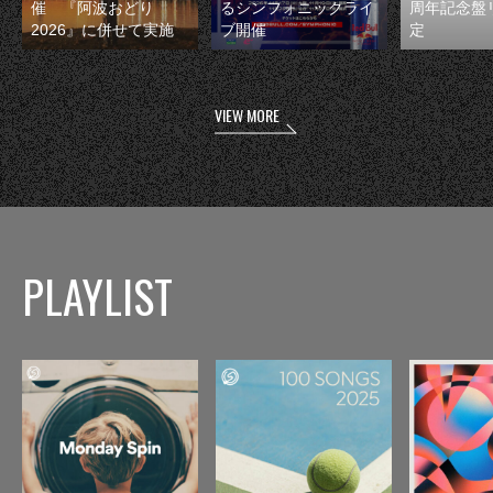
催 『阿波おどり
るシンフォニックライ
周年記念盤
2026』に併せて実施
ブ開催
定
VIEW MORE
PLAYLIST