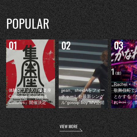
POPULAR
Rachel 
体験型フェス『集楽座
jjean、sheidAをフィー
歌舞伎町で
Collective Sounds &
チャーした最新シング
とかする『
Cultures』開催決定
ル“gossip boy”MV公開
れーーッ』
VIEW MORE