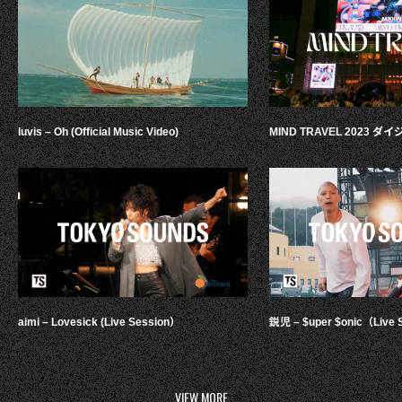
luvis – Oh (Official Music Video)
MIND TRAVEL 2023 
aimi – Lovesick (Live Session）
鋭児 – $uper $onic（Live 
VIEW MORE