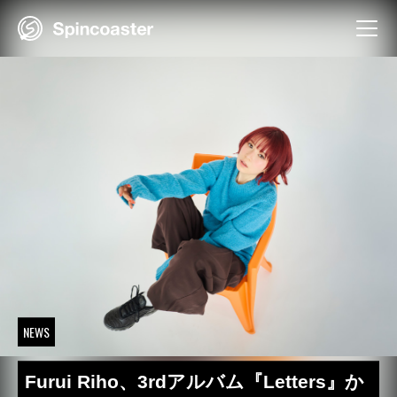
Skip
to
content
NEWS
Furui Riho、3rdアルバム『Letters』か