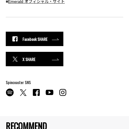
■
Emerald オフィシャル・サイト
Facebook SHARE
X SHARE
Spincoaster SNS
RECOMMEND