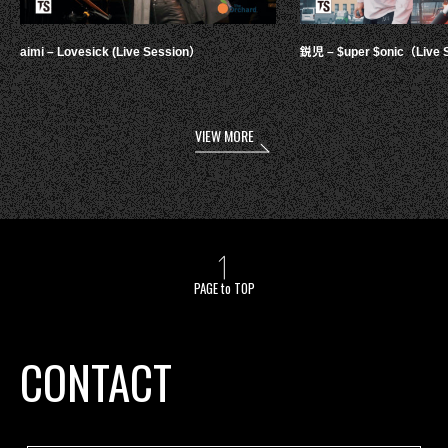
aimi – Lovesick (Live Session）
鋭児 – $uper $onic（Live 
VIEW MORE
PAGE to TOP
CONTACT