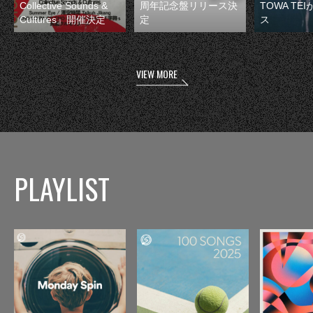
Collective Sounds &
周年記念盤リリース決
TOWA TE
Cultures』開催決定
定
ス
VIEW MORE
PLAYLIST