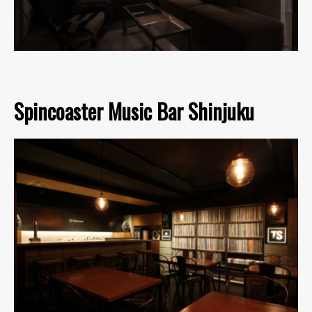
Spincoaster Music Bar Shinjuku