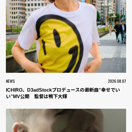
NEWS
2026.08.07
ICHIRO、D3adStockプロデュースの最新曲“幸せでい
い”MV公開 監督は鴨下大輝