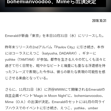
bohemianvoodoo、Mimeら出演決定
2018.10.31
Emeraldが新曲「東京」を本日10月31日（水）にリリースした。
昨年末リリースの2ndアルバム『Pavlov City』に引き続き、本作
にはコーラスにえつこ（katyusha, DADARAY）、ギターに
yuthke（TAMTAM）が参加。都市を生きる人々の忙しくも淡々と
過ぎて行く日常を、軽やかなビートと幾重にも重なる浮遊感を持
ったフレーズで表現した今作は、彼らの新たな表現の可能性を感
じさせる楽曲となっている。
さらに、11月21日（水）に渋谷WWWにて開催されるEmeraldの
自主企画イベント“Magic in Moon Night”に、bohemianvoodoo、
Mime（O.A.）の出演が決定。Emeraldのセットには1月の同ライ
ブハウスでのイベントに引き続き、えつこ、yuthke、umber