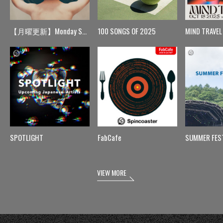
【月曜更新】Monday Spin
100 SONGS OF 2025
MIND TRAVEL
SPOTLIGHT
FabCafe
SUMMER FES
VIEW MORE