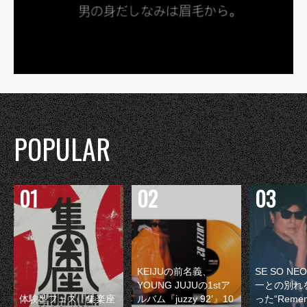
POPULAR
KEIJUの前名義、
SE SO N
YOUNG JUJUの1stア
一との別れ
体験型フェス『集楽座
ルバム『juzzy 92’』10
った“Remem