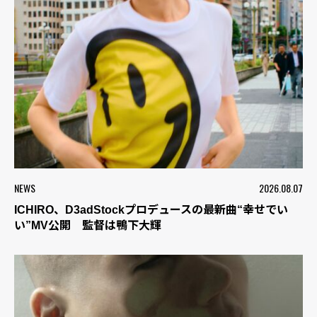
NEWS
2026.08.07
ICHIRO、D3adStockプロデュースの最新曲“幸せでい
い”MV公開 監督は鴨下大輝