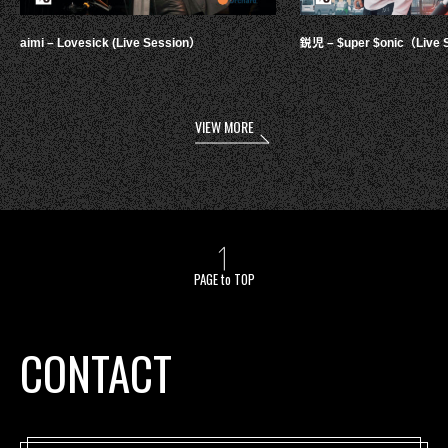
aimi – Lovesick (Live Session）
鋭児 – $uper $onic（Live 
VIEW MORE
PAGE to TOP
CONTACT