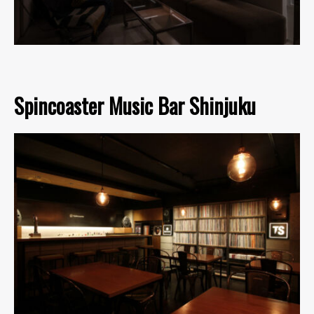
Spincoaster Music Bar Shinjuku