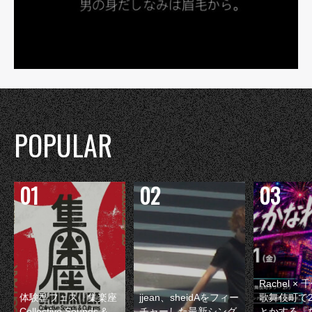
POPULAR
Rachel 
体験型フェス『集楽座
jjean、sheidAをフィー
歌舞伎町で
Collective Sounds &
チャーした最新シング
とかする『