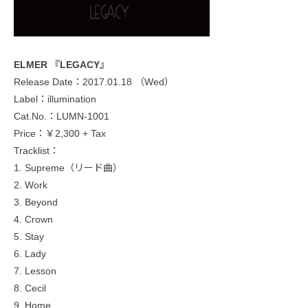
ELMER 『LEGACY』
Release Date：2017.01.18 （Wed）
Label：illumination
Cat.No.：LUMN-1001
Price：￥2,300 + Tax
Tracklist：
1. Supreme（リード曲）
2. Work
3. Beyond
4. Crown
5. Stay
6. Lady
7. Lesson
8. Cecil
9. Home