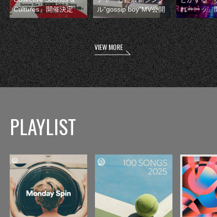
Cultures』開催決定
ル“gossip boy”MV公開
れーーッ』
VIEW MORE
PLAYLIST