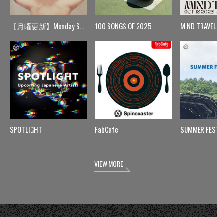
【月曜更新】Monday Spin
100 SONGS OF 2025
MIND TRAVEL
SPOTLIGHT
FabCafe
SUMMER FES
VIEW MORE