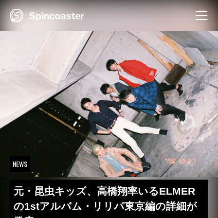
Skip
to
content
NEWS
元・昆虫キッズ、高橋翔率いるELMER
の1stアルバム・リリパ東京編の詳細が