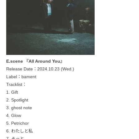
E.scene 『All Around You』
Release Date：2024.10.23 (Wed.)
Label：bament
Tracklist：
1. Gift
2. Spotlight
3. ghost note
4. Glow
5. Petrichor
6. わたしと私
7. そっと