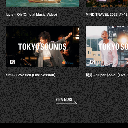
luvis – Oh (Official Music Video)
MIND TRAVEL 2023 
aimi – Lovesick (Live Session）
鋭児 – $uper $onic（Live 
VIEW MORE