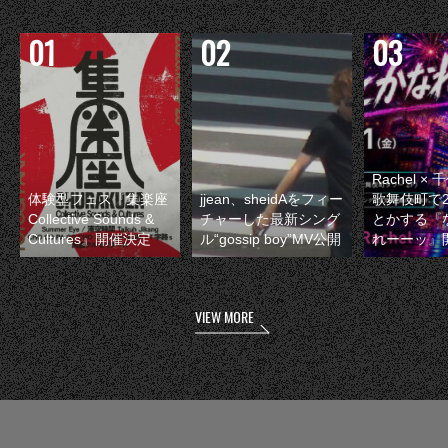
Rachel 
体験型フェス『集楽座
jjean、sheidAをフィー
歌舞伎町で
Collective Sounds &
チャーした最新シング
とかする『
Cultures』開催決定
ル“gossip boy”MV公開
れーーッ』
VIEW MORE