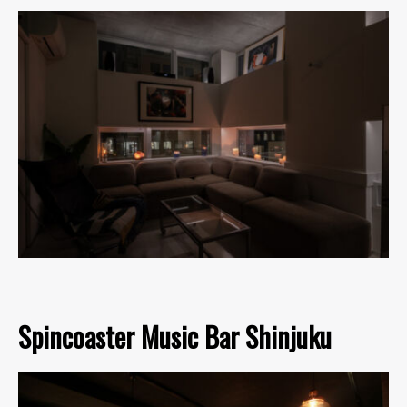
Spincoaster Music Bar Shinjuku