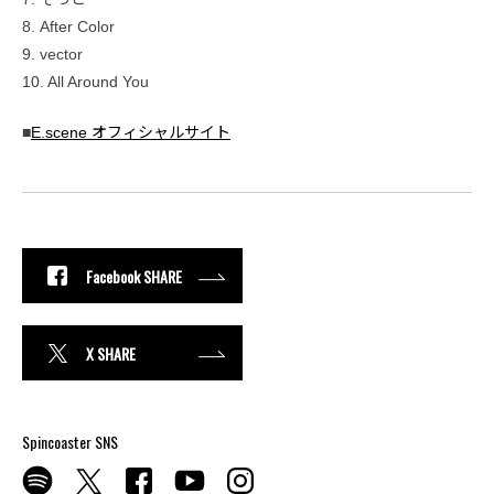
8. After Color
9. vector
10. All Around You
■
E.scene オフィシャルサイト
Facebook SHARE
X SHARE
Spincoaster SNS