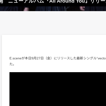
V公開 ニューアルバム『All Around You』リリ
E.sceneが本日9月27日（金）にリリースした最新シングル“vect
た。