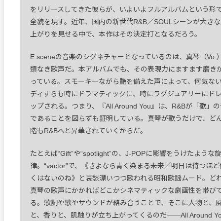
をリリースしてきた彼らが、いよいよフルアルバムという形
全貌を現す。近年、国内の新世代R&B／SOULシーンが大き
上がりを見せる中で、本作はその決定打となるだろう。
E.sceneの音楽のシグネチャーとなっているのは、真琴（Vo.
類なき歌声だ。本アルバムでも、その表現力にますます磨き
っている。スモーキーながら艶を備えた声によって、何気な
ディすらも時にドラマティックに、時にラグジュアリーにド
ップされる。つまり、『All Around You』は、R&Bが「歌」
であることを図らずも証明している。真琴が歌うだけで、ど
階もR&Bへと昇華されていくからだ。
たとえば“Gift”や“spotlight”の、J-POPに影響をうけたような
律。“vactor”で、《さよなら青く染まる未来／明日は待つほ
くはないのね》と哀愁漂いつつ歌われる昭和歌謡ムード。ど
真琴の歌声にかかればどこかシネマティックな劇画性を帯び
る。歌詞や歌やサウンドが絡み合うことで、そこに人物と、
と、香りと、肌触りが立ち上がってくるのだ――All Around Y