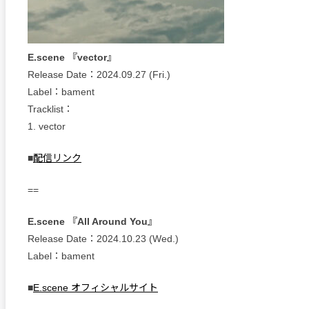
E.scene 『vector』
Release Date：2024.09.27 (Fri.)
Label：bament
Tracklist：
1. vector
■
配信リンク
==
E.scene 『All Around You』
Release Date：2024.10.23 (Wed.)
Label：bament
■
E.scene オフィシャルサイト