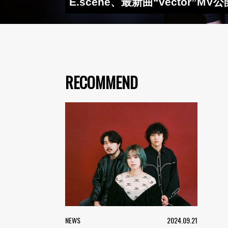
E.scene、最新曲“vector”M
RECOMMEND
NEWS
2024.09.21