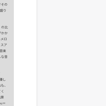
でその
な盛り
）の比
がかか
いメロ
レスア
の音楽
んな音
旋
ど優し
れも、
てく
風景
ou＝