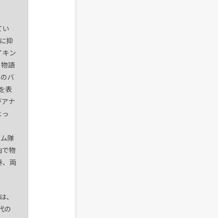
てい
めに抑
イキン
り物語
でのバ
を表
がアナ
よっ
ズム隊
軸で物
奏、両
eは、
代の