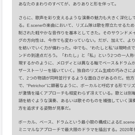
あなたのまわりのすべてが、ありありと形を伴って。
さらに、歌声を彩り支えるような演奏の魅力も大きく深化し
る。E.sceneの楽曲において、リズム隊は歌を際立たせるた
制された軽やかな音作りを基本としてきた。そのサウンドメ
グの方向性は、今作でも変わっていない。だが、加えて、よ
を紡いでいく力が備わった。中でも、“わたしと私”は現時点
ンドの到達点だろう。「わたし」と「私」という2つの一人称
現するかのように、メロディとは異なる軸でベース＆ドラム
ザーストーリーを描いていく。独自のリズム生成の巧みさに
て、2つの物語が同時並行するような面白さがあるのだ。他方
で、“Petrichor”に顕著なように、ボーカルと呼応する形でリ
が激情を描くアプローチも相変わらず冴えている。歌とは別
語を紡ぐような演奏、あるいは歌そのものを補強していく演
方を追求する姿勢が見事だ。
ボーカル、ベース、ドラムという最小限の構成によるE.scen
ミニマルなアプローチで最大限のドラマを描出する。2020年