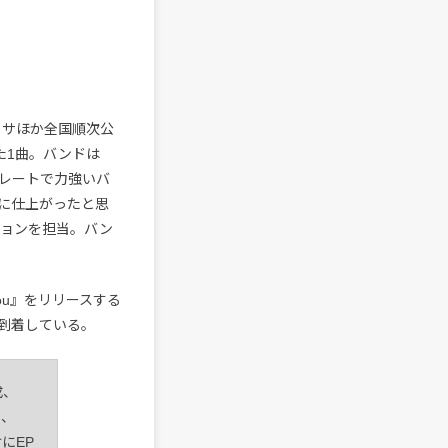
・ロサほか全国順次公
れた1曲。バンドは
レートで力強いバ
に仕上がったと思
クションを担当。バン
You』をリリースする
到着している。
成、
）、
けにEP