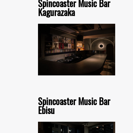
Spincoaster Music Bar
Kagurazaka
Spincoaster Music Bar
Ebisu