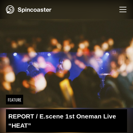
Skip
to
content
FEATURE
REPORT / E.scene 1st Oneman Live
“HEAT”