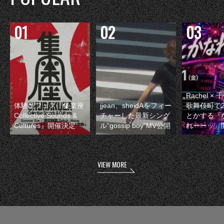
Rachel 
体験型フェス『集楽座
jjean、sheidAをフィー
歌舞伎町で
Collective Sounds &
チャーした最新シング
とかする『
Cultures』開催決定
ル“gossip boy”MV公開
れーーッ』
VIEW MORE