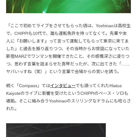
「ここで初めてライブをさせてもらった頃は、Yoshinaoは高校生
で、CHIPPIも10代で、誰も運転免許を持ってなくて。先輩や友
人に『お願いします』って言って運転してもらって東京に来てま
した」と過去を振り返りつつ、その当時からお世話になっていた
新宿MARZでワンマンを開催できたこと、その感慨深さに浸りつ
つ、思わず言葉を詰まらせた真琴だったが、次に出てきた「……
ヤバいっすね（笑）」という言葉で会場からの笑いを誘う。
続く「Compass」では
インタビュー
でも語ってくれたHiatus
Kaiyoteのライブに影響を受けたというCHIPPIのベース・ソロも
堪能。そこに絡み合うYoshinaoのスリリングなドラムにも唸らさ
れた。