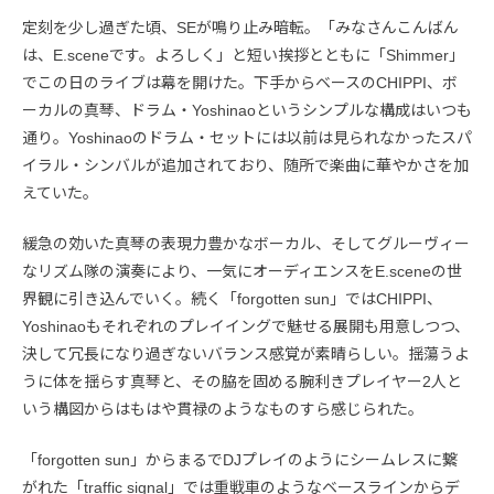
定刻を少し過ぎた頃、SEが鳴り止み暗転。「みなさんこんばん
は、E.sceneです。よろしく」と短い挨拶とともに「Shimmer」
でこの日のライブは幕を開けた。下手からベースのCHIPPI、ボ
ーカルの真琴、ドラム・Yoshinaoというシンプルな構成はいつも
通り。Yoshinaoのドラム・セットには以前は見られなかったスパ
イラル・シンバルが追加されており、随所で楽曲に華やかさを加
えていた。
緩急の効いた真琴の表現力豊かなボーカル、そしてグルーヴィー
なリズム隊の演奏により、一気にオーディエンスをE.sceneの世
界観に引き込んでいく。続く「forgotten sun」ではCHIPPI、
Yoshinaoもそれぞれのプレイイングで魅せる展開も用意しつつ、
決して冗長になり過ぎないバランス感覚が素晴らしい。揺蕩うよ
うに体を揺らす真琴と、その脇を固める腕利きプレイヤー2人と
いう構図からはもはや貫禄のようなものすら感じられた。
「forgotten sun」からまるでDJプレイのようにシームレスに繋
がれた「traffic signal」では重戦車のようなベースラインからデ