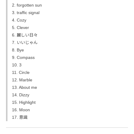
2. forgotten sun
3. traffic signal
4. Cozy
5. Clever
6. 麗しい日々
7. いいじゃん
8. Bye
9. Compass
10. 3
11. Circle
12. Marble
13. About me
14. Dizzy
15. Highlight
16. Moon
17. 意識