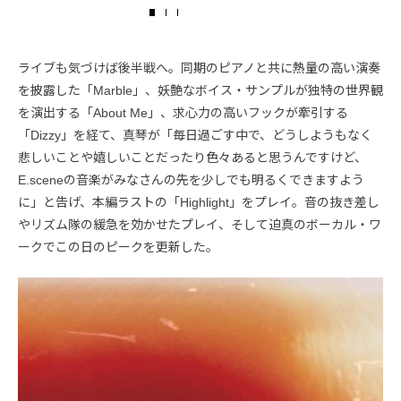
ライブも気づけば後半戦へ。同期のピアノと共に熱量の高い演奏
を披露した「Marble」、妖艶なボイス・サンプルが独特の世界観
を演出する「About Me」、求心力の高いフックが牽引する
「Dizzy」を経て、真琴が「毎日過ごす中で、どうしようもなく
悲しいことや嬉しいことだったり色々あると思うんですけど、
E.sceneの音楽がみなさんの先を少しでも明るくできますよう
に」と告げ、本編ラストの「Highlight」をプレイ。音の抜き差し
やリズム隊の緩急を効かせたプレイ、そして迫真のボーカル・ワ
ークでこの日のピークを更新した。