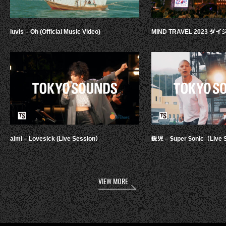
luvis – Oh (Official Music Video)
MIND TRAVEL 2023 
aimi – Lovesick (Live Session）
鋭児 – $uper $onic（Live 
VIEW MORE