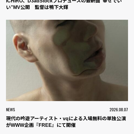
ICHIRO、D3adStockプロデュースの最新曲“幸せでい
い”MV公開 監督は鴨下大輝
NEWS
2026.08.07
現代の吟遊アーティスト・vqによる入場無料の単独公演
がWWW企画『FREE』にて開催