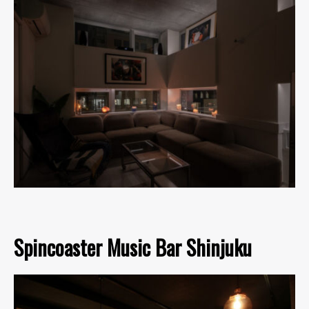
Spincoaster Music Bar Shinjuku