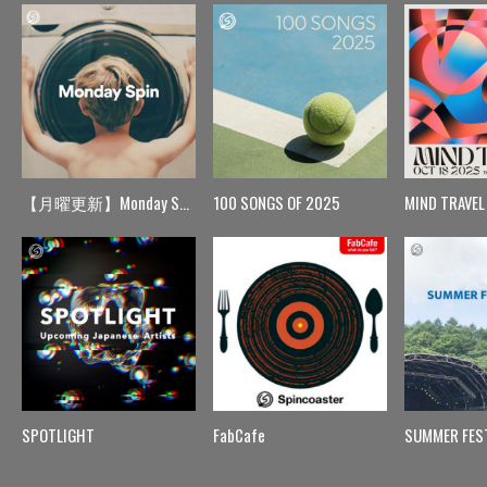
【月曜更新】Monday Spin
100 SONGS OF 2025
MIND TRAVEL
SPOTLIGHT
FabCafe
SUMMER FES