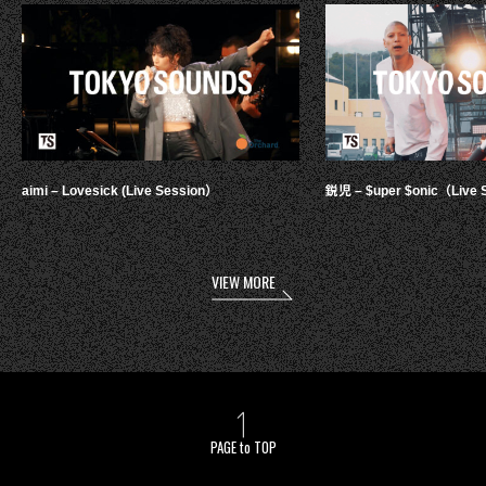
aimi – Lovesick (Live Session）
鋭児 – $uper $onic（Live 
VIEW MORE
PAGE to TOP