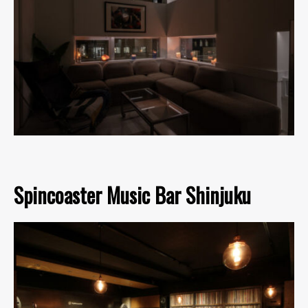
Spincoaster Music Bar Shinjuku