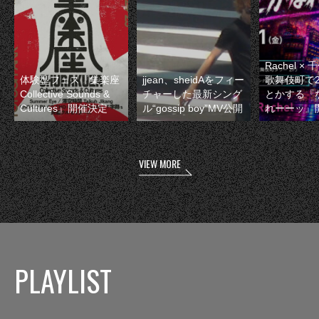
Rachel 
体験型フェス『集楽座
jjean、sheidAをフィー
歌舞伎町で
Collective Sounds &
チャーした最新シング
とかする『
Cultures』開催決定
ル“gossip boy”MV公開
れーーッ』
VIEW MORE
PLAYLIST