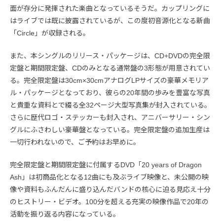
面が存分に発揮された楽曲となっているそうだ。カップリングに
はライブでは既に披露されているが、この度初音源化となる新曲
「Circle」が収録される。
また、本シングルのリリース・パッケージは、CD+DVDの完全限
定盤と期間限定盤、CDのみとなる通常盤の3形態が用意されてい
る。完全限定盤は30cm×30cmアナログLPサイズの豪華メモリア
ル・パッケージとなっており、彼らの20年間の歩みを豊富な写真
と貴重な資料とで綴る全32ページ大型写真集が封入されている。
さらに歴代ロゴ・ステッカーも封入され、アニバーサリー・シン
グルにふさわしい豪華盤となっている。完全限定盤の追加生産は
一切行われないので、ご予約はお早めに。
完全限定盤と期間限定盤に付属するDVD「20 years of Dragon
Ash」は初商品化となる12曲にも及ぶライブ映像と、未公開の映
像や資料もふんだんに盛り込んだバンドの核心に迫る見応え十分
のヒストリー・ビデオ。100分を超える充実の映像作品で20年の
活動を振り返る内容になっている。