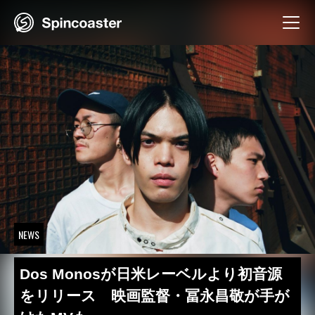
Skip
to
content
NEWS
Dos Monosが日米レーベルより初音源
をリリース 映画監督・冨永昌敬が手が