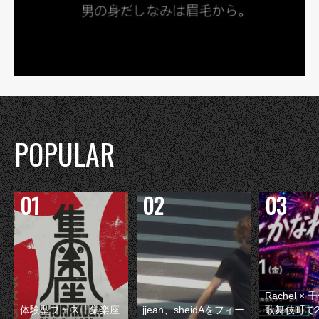
POPULAR
Rachel 
体験型フェス『集楽座
jjean、sheidAをフィー
歌舞伎町で