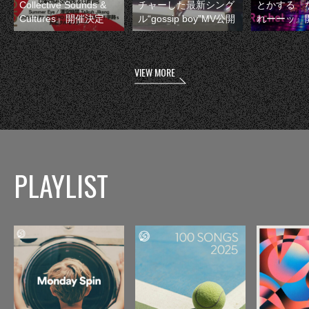
Collective Sounds &
チャーした最新シング
とかする『
Cultures』開催決定
ル“gossip boy”MV公開
れーーッ』
VIEW MORE
PLAYLIST