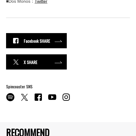
■Dos Monos：
Twitter
Facebook SHARE
X SHARE
Spincoaster SNS
RECOMMEND