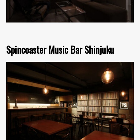
Spincoaster Music Bar Shinjuku