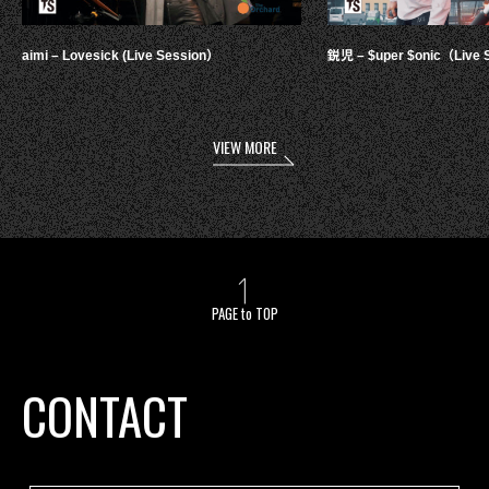
aimi – Lovesick (Live Session）
鋭児 – $uper $onic（Live 
VIEW MORE
PAGE to TOP
CONTACT