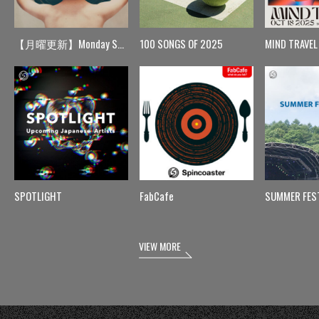
【月曜更新】Monday Spin
100 SONGS OF 2025
MIND TRAVEL
SPOTLIGHT
FabCafe
SUMMER FES
VIEW MORE