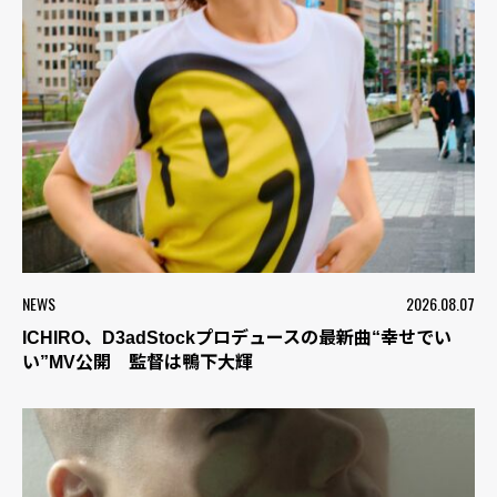
NEWS
2026.08.07
ICHIRO、D3adStockプロデュースの最新曲“幸せでい
い”MV公開 監督は鴨下大輝