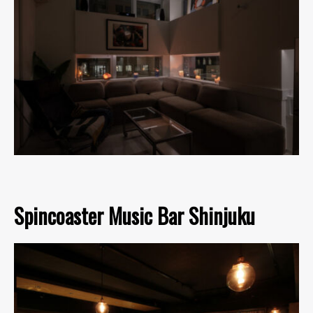
Spincoaster Music Bar Shinjuku