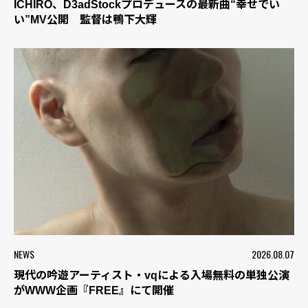
ICHIRO、D3adStockプロデュースの最新曲“幸せでい
い”MV公開 監督は鴨下大輝
NEWS
2026.08.07
現代の吟遊アーティスト・vqによる入場無料の単独公演
がWWW企画『FREE』にて開催