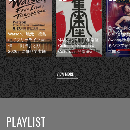
日本初上陸の
Watson、地元・徳島
Bull Symp
にてフリーライブ開
体験型フェス『集楽座
Awichが
催 『阿波おどり
Collective Sounds &
るシンフォ
2026』に併せて実施
Cultures』開催決定
ブ開催
VIEW MORE
PLAYLIST