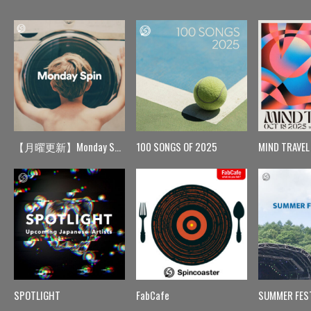
【月曜更新】Monday Spin
100 SONGS OF 2025
MIND TRAVEL
SPOTLIGHT
FabCafe
SUMMER FES