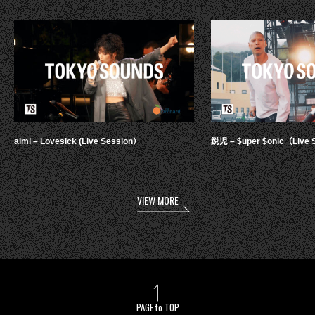
aimi – Lovesick (Live Session）
鋭児 – $uper $onic（Live 
VIEW MORE
PAGE to TOP