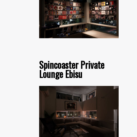
Spincoaster Private
Lounge Ebisu