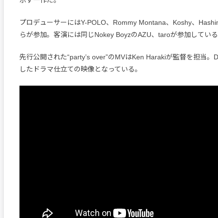
示す一作だ。
プロデューサーにはY-POLO、Rommy Montana、Koshy、Hash
らが参加。客演には同じNokey BoyzのAZU、taroが参加してい
先行公開された“party’s over”のMVはKen Harakiが監督を担
したドラマ仕立ての映像となっている。