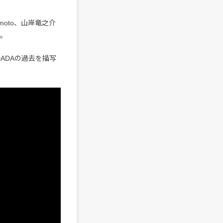
imoto、山岸竜之介
る。
当。DADAの過去を描写