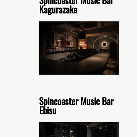
Spincoaster Music Bar
Kagurazaka
Spincoaster Music Bar
Ebisu