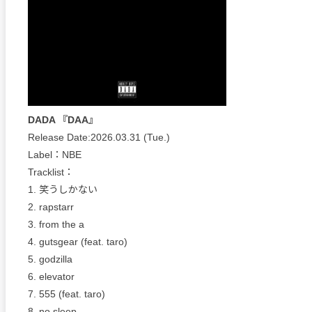
DADA 『DAA』
Release Date:2026.03.31 (Tue.)
Label：NBE
Tracklist：
1. 笑うしかない
2. rapstarr
3. from the a
4. gutsgear (feat. taro)
5. godzilla
6. elevator
7. 555 (feat. taro)
8. no sleep