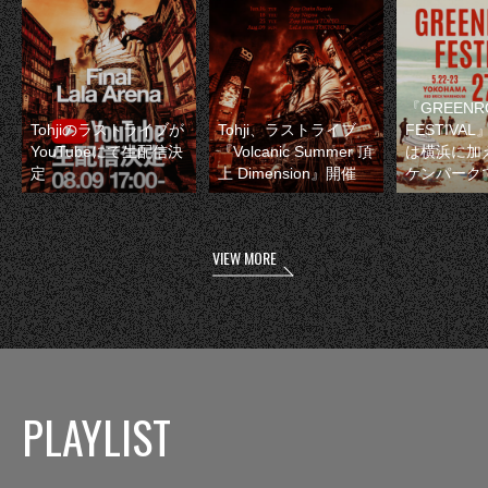
『GREENR
Tohjiのラストライブが
Tohji、ラストライブ
FESTIVAL
YouTubeにて生配信決
『Volcanic Summer 頂
は横浜に加
定
上 Dimension』開催
ケンパーク
VIEW MORE
PLAYLIST