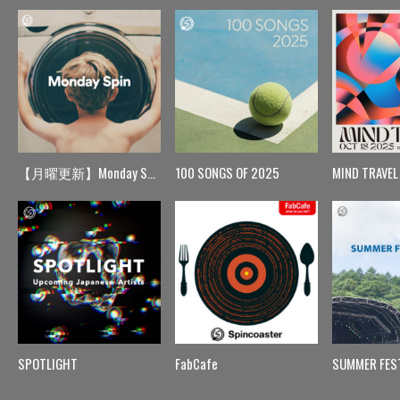
【月曜更新】Monday Spin
100 SONGS OF 2025
MIND TRAVEL
SPOTLIGHT
FabCafe
SUMMER FES