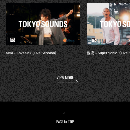
aimi – Lovesick (Live Session）
鋭児 – $uper $onic（Live 
VIEW MORE
PAGE to TOP