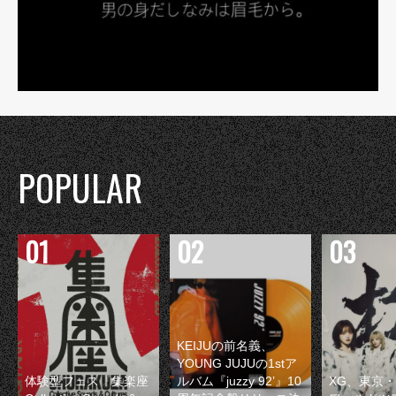
POPULAR
KEIJUの前名義、
YOUNG JUJUの1stア
体験型フェス『集楽座
ルバム『juzzy 92’』10
XG、東京