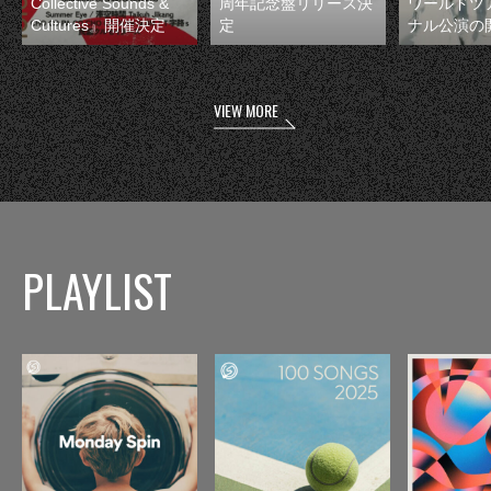
Collective Sounds &
周年記念盤リリース決
ワールドツ
Cultures』開催決定
定
ナル公演の
VIEW MORE
PLAYLIST