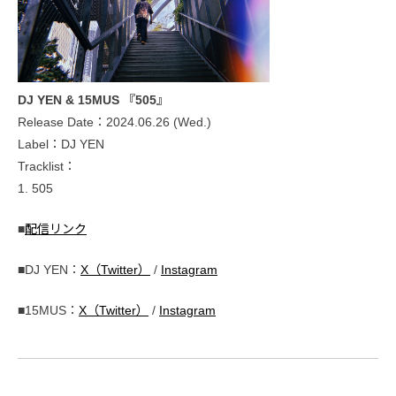
DJ YEN & 15MUS 『505』
Release Date：2024.06.26 (Wed.)
Label：DJ YEN
Tracklist：
1. 505
■
配信リンク
■DJ YEN：
X（Twitter）
/
Instagram
■15MUS：
X（Twitter）
/
Instagram