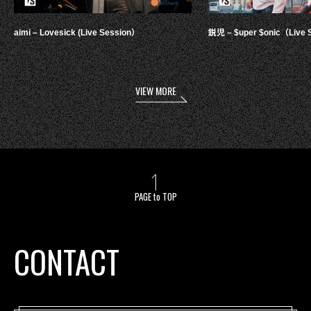
aimi – Lovesick (Live Session）
鋭児 – $uper $onic（Live 
VIEW MORE
PAGE to TOP
CONTACT