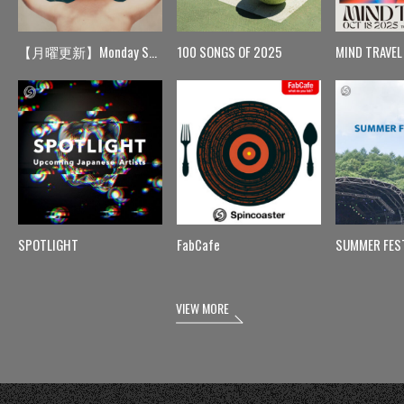
【月曜更新】Monday Spin
100 SONGS OF 2025
MIND TRAVEL
SPOTLIGHT
FabCafe
SUMMER FES
VIEW MORE