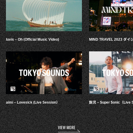
luvis – Oh (Official Music Video)
MIND TRAVEL 2023 
aimi – Lovesick (Live Session）
鋭児 – $uper $onic（Live 
VIEW MORE