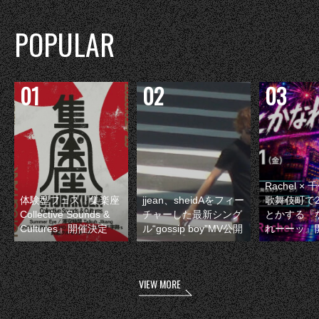
POPULAR
Rachel 
体験型フェス『集楽座
jjean、sheidAをフィー
歌舞伎町で
Collective Sounds &
チャーした最新シング
とかする『
Cultures』開催決定
ル“gossip boy”MV公開
れーーッ』
VIEW MORE