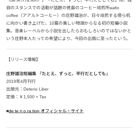
自のスタンスでの活動が話題の徳島のコーヒー焙煎所aalto
coffee（アアルトコーヒー）の庄野雄治が、日々焙煎する傍ら机
に向かい書き上げた、10篇の美しい物語からなる初の短編小説
集。音楽レーベルから小説を出したらおもしろいのではないかと
いう庄野本人たっての希望により、今回の出版に至ったという。
【リリース情報】
庄野雄治短編集 『たとえ、ずっと、平行だとしても』
2019年4月刊行
出版元：Deterio Liber
定価：￥1,500 + Tax
■
de.te.ri.o.ra.tion オフィシャル・サイト