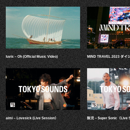
luvis – Oh (Official Music Video)
MIND TRAVEL 2023 
aimi – Lovesick (Live Session）
鋭児 – $uper $onic（Live 