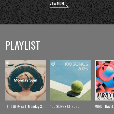
VIEW MORE
PLAYLIST
【月曜更新】Monday Spin
100 SONGS OF 2025
MIND TRAVEL