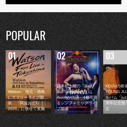
POPULAR
日本初上陸の『Red
KEIJUの
Watson、地元・徳島
Bull Symphonic』に
YOUNG JU
にてフリーライブ開
Awichが出演 4都市巡
ルバム『juzz
催 『阿波おどり
るシンフォニックライ
周年記念盤
2026』に併せて実施
ブ開催
定