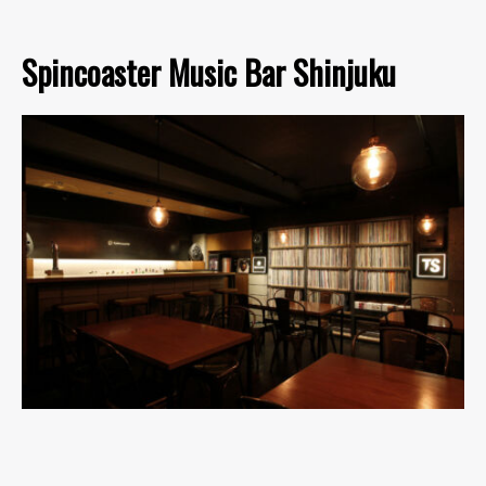
Spincoaster Music Bar Shinjuku