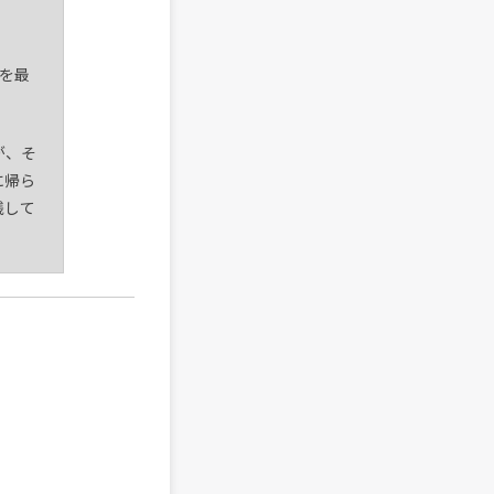
。
想を最
が、そ
に帰ら
残して