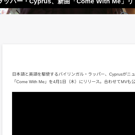
ー・Cyprus、新曲「Come With Me」リ
日本語と英語を駆使するバイリンガル・ラッパー、Cyprusがニ
「Come With Me」を4月1日（木）にリリース。合わせてMV