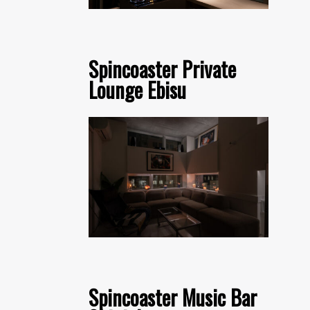
Spincoaster Private
Lounge Ebisu
Spincoaster Music Bar