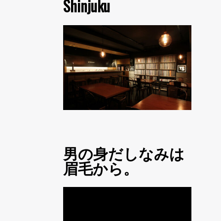
Shinjuku
男の身だしなみは
眉毛から。