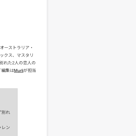
。オーストラリア・
ックス、マスタリ
別れた2人の恋人の
／編集は
Murli
が担当
ず別れ
ャレン