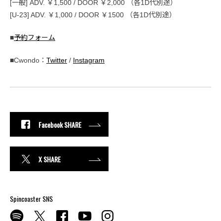
[一般] ADV. ￥1,500 / DOOR ￥2,000 （各1D代別途）
[U-23] ADV. ￥1,000 / DOOR ￥1500 （各1D代別途）
■
予約フォーム
■Cwondo：
Twitter
/
Instagram
Facebook SHARE
X SHARE
Spincoaster SNS