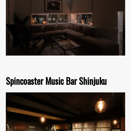
Spincoaster Music Bar Shinjuku