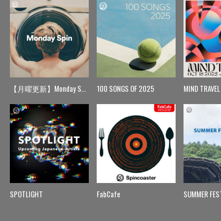
【月曜更新】Monday Spin
100 SONGS OF 2025
MIND TRAVEL
SPOTLIGHT
FabCafe
SUMMER FES