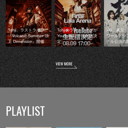
Tohji、ラストライブ
Tohjiのラストライブが
XG、東京
『Volcanic Summer 頂
YouTubeにて生配信決
ワールドツ
上 Dimension』開催
定
ナル公演の
VIEW MORE
PLAYLIST