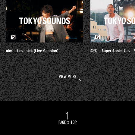
aimi – Lovesick (Live Session）
鋭児 – $uper $onic（Live 
VIEW MORE
PAGE to TOP