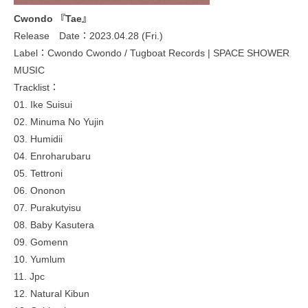
Cwondo 『Tae』
Release Date：2023.04.28 (Fri.)
Label：Cwondo Cwondo / Tugboat Records | SPACE SHOWER
MUSIC
Tracklist：
01. Ike Suisui
02. Minuma No Yujin
03. Humidii
04. Enroharubaru
05. Tettroni
06. Ononon
07. Purakutyisu
08. Baby Kasutera
09. Gomenn
10. Yumlum
11. Jpc
12. Natural Kibun