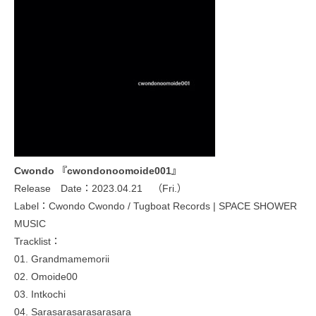
Cwondo 『cwondonoomoide001』
Release Date：2023.04.21 （Fri.）
Label：Cwondo Cwondo / Tugboat Records | SPACE SHOWER
MUSIC
Tracklist：
01. Grandmamemorii
02. Omoide00
03. Intkochi
04. Sarasarasarasarasara