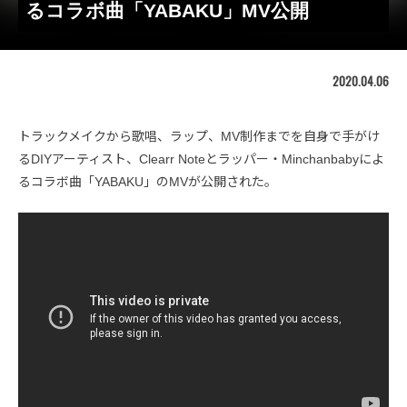
るコラボ曲「YABAKU」MV公開
2020.04.06
トラックメイクから歌唱、ラップ、MV制作までを自身で手がけ
るDIYアーティスト、Clearr Noteとラッパー・Minchanbabyによ
るコラボ曲「YABAKU」のMVが公開された。