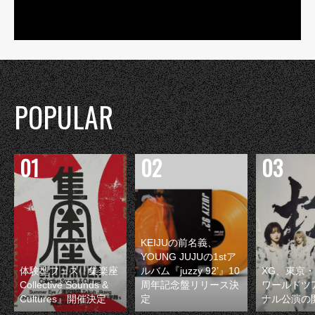
POPULAR
KEIJUの前名義、
YOUNG JUJUの1stア
体験型フェス『集楽座
ルバム『juzzy 92’』10
XG、東京
Collective Sounds &
周年記念盤リリース決
ワールドツ
Cultures』開催決定
定
ナル公演の