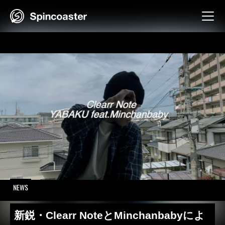
Skip
to
content
NEWS
新鋭・Clearr NoteとMinchanbabyによ