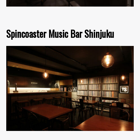
Spincoaster Music Bar Shinjuku