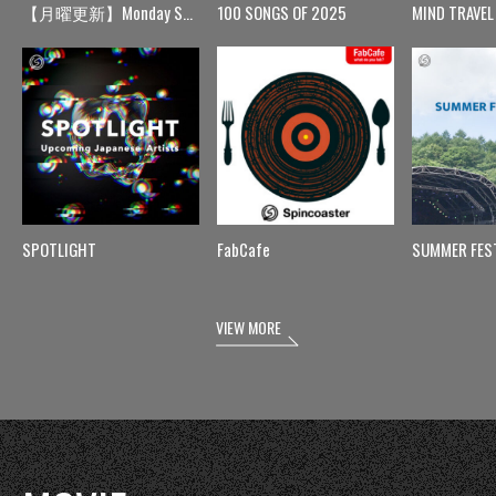
【月曜更新】Monday Spin
100 SONGS OF 2025
MIND TRAVEL
SPOTLIGHT
FabCafe
SUMMER FES
VIEW MORE