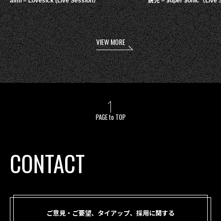
aimi – Lovesick (Live Session）
鋭児 – $uper $onic（Live 
VIEW MORE
PAGE to TOP
CONTACT
ご意見・ご要望、タイアップ、採用に関する