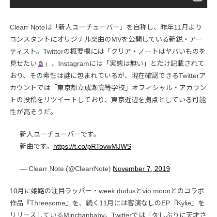
Clearr Noteは「新人ユーチューバー」を自称し、昨年11月より
コンスタントにオリジナル楽曲のMVを公開している新鋭・アー
ティスト。Twitterの概要欄には「クリア・ノートはヤバいものを
見せたい
」、Instagramには「実態は無い」とだけ記載されて
おり、その素性は謎に包まれているが、現在確認できるTwitterア
カウントでは「東京都立成瀬高等学校」オフィシャル・アカウン
トの投稿をリツイートしており、東京近辺を拠点としている可能
性が高そうだ。
新人ユーチューバーです。
新曲です。
https://t.co/pRTovwMJWS
— Clearr Note (@ClearrNote)
November 7, 2019
10月に姫路の注目ラッパー・week dudusとvio moonとのコラボ
作品『Threesome』を、続く11月には客演なしのEP『Kylie』を
リリースしているMinchanbaby。Twitterでは「久しぶりに天才さ