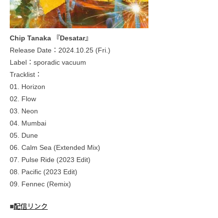
Chip Tanaka 『Desatar』
Release Date：2024.10.25 (Fri.)
Label：sporadic vacuum
Tracklist：
01. Horizon
02. Flow
03. Neon
04. Mumbai
05. Dune
06. Calm Sea (Extended Mix)
07. Pulse Ride (2023 Edit)
08. Pacific (2023 Edit)
09. Fennec (Remix)
■
配信リンク