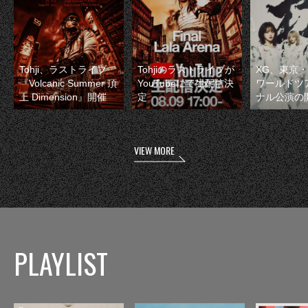
Tohji、ラストライブ
Tohjiのラストライブが
XG、東京
『Volcanic Summer 頂
YouTubeにて生配信決
ワールドツ
上 Dimension』開催
定
ナル公演の
VIEW MORE
PLAYLIST