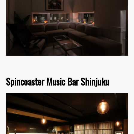
Spincoaster Music Bar Shinjuku