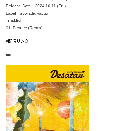
Release Date：2024.10.11 (Fri.)
Label：sporadic vacuum
Tracklist：
01. Fennec (Remix)
■
配信リンク
==