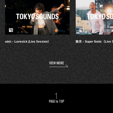
aimi – Lovesick (Live Session）
鋭児 – $uper $onic（Live 
VIEW MORE
PAGE to TOP