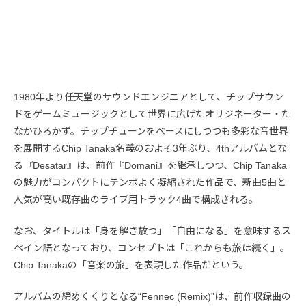
1980年より任天堂のサウンドエンジニアとして、チップサウン
ドをゲームミュージックとして世界に広げたオリジネーター・た
なかひろかず。チップチューンをベースにしつつも多彩な音世界
を展開するChip Tanaka名義のおよそ3年ぶり、4thアルバムとな
る『Desatar』は、前作『Domani』を継承しつつ、Chip Tanaka
の魅力がコンパクトにテンポよく凝縮された作品で、新曲5曲と
人気が高い既存曲のライブ用トラック4曲で構成される。
なお、タイトルは「身を解き放つ」「自由になる」を意味するス
ペイン語となっており、コンセプトは「これからも旅は続く」。
Chip Tanakaの「音楽の旅」を表現した作品だという。
アルバムの締めくくりとなる“Fennec (Remix)”は、前作収録曲の