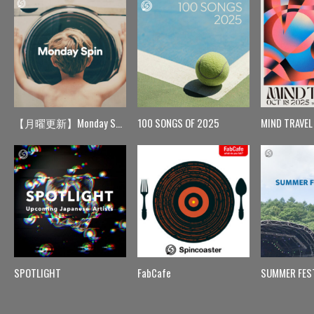
【月曜更新】Monday Spin
100 SONGS OF 2025
MIND TRAVEL
SPOTLIGHT
FabCafe
SUMMER FES