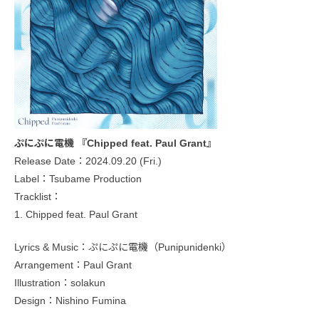
ぷにぷに電機 『Chipped feat. Paul Grant』
Release Date：2024.09.20 (Fri.)
Label：Tsubame Production
Tracklist：
1. Chipped feat. Paul Grant
Lyrics & Music：ぷにぷに電機（Punipunidenki）
Arrangement：Paul Grant
Illustration：solakun
Design：Nishino Fumina