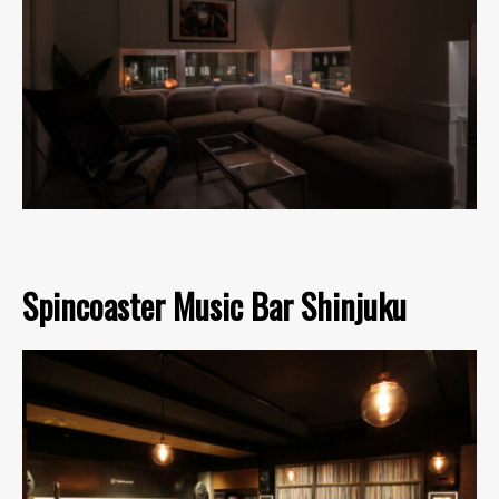
Spincoaster Music Bar Shinjuku