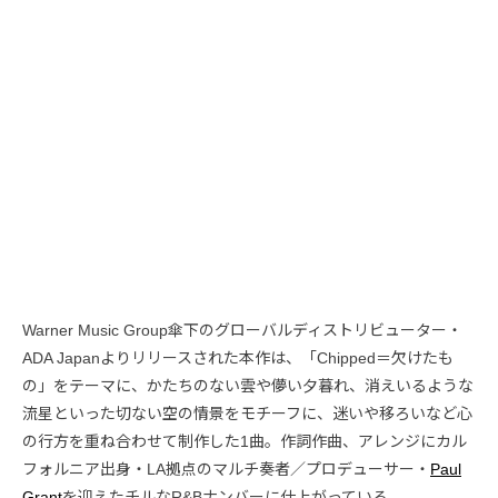
Warner Music Group傘下のグローバルディストリビューター・
ADA Japanよりリリースされた本作は、「Chipped＝欠けたも
の」をテーマに、かたちのない雲や儚い夕暮れ、消えいるような
流星といった切ない空の情景をモチーフに、迷いや移ろいなど心
の行方を重ね合わせて制作した1曲。作詞作曲、アレンジにカル
フォルニア出身・LA拠点のマルチ奏者／プロデューサー・
Paul
Grant
を迎えたチルなR&Bナンバーに仕上がっている。