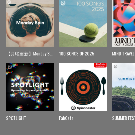
【月曜更新】Monday Spin
100 SONGS OF 2025
MIND TRAVEL
SPOTLIGHT
FabCafe
SUMMER FES