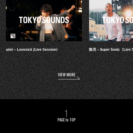
aimi – Lovesick (Live Session）
鋭児 – $uper $onic（Live 
VIEW MORE
PAGE to TOP