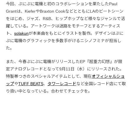
今回、ぷにぷに電機と初のコラボレーションを果たしたPaul
Grantは、KieferやBraxton CookなどとともにLAのビートシーン
をはじめ、ジャズ、R&B、ヒップホップなど様々なジャンルで活
躍している。アートワークは迷路をモチーフとするアーティス
ト、
solakun
が本楽曲をもとにイラストを製作。デザインはぷに
ぷに電機のグラフィックを多数手がけるニシノフミナが担当し
た。
また、今春ぷにぷに電機がリリースしたEP『超重力幻想』が限
定アナログレコードとなって9月11日（水）にリリースされた。
特製帯つきのスペシャルアイテムとして、現在
オフィシャルショ
ップ
や
TUFF BEATS
、
タワーレコード
など全国レコード店にて取
り扱い中となっている。合わせてチェックを。