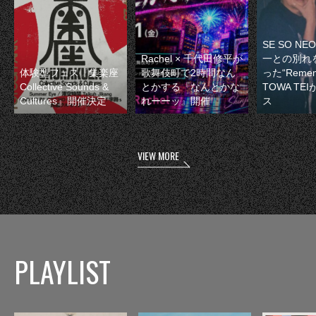
SE SO N
Rachel × 千代田修平が
一との別れ
体験型フェス『集楽座
歌舞伎町で2時間なん
った“Remem
Collective Sounds &
とかする『なんとかな
TOWA TE
Cultures』開催決定
れーーッ』開催
ス
VIEW MORE
PLAYLIST