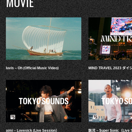
MOVIE
luvis – Oh (Official Music Video)
MIND TRAVEL 2023 
aimi – Lovesick (Live Session）
鋭児 – $uper $onic（Live 