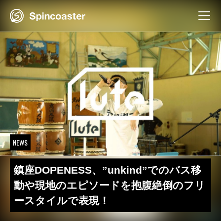
Skip
to
content
NEWS
鎮座DOPENESS、”unkind”でのバス移
動や現地のエピソードを抱腹絶倒のフリ
ースタイルで表現！