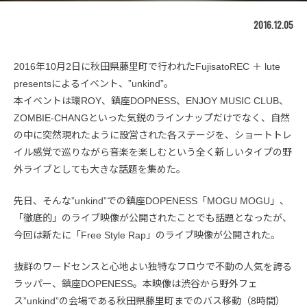
2016.12.05
2016年10月2日に秋田県藤里町で行われたFujisatoREC ＋ lute
presentsによるイベント、”unkind”。
本イベントは環ROY、鎮座DOPNESS、ENJOY MUSIC CLUB、
ZOMBIE-CHANGといった気鋭のラインナップだけでなく、自然
の中に突然現れたように設営された各ステージを、ショートトレ
イル感覚で巡りながら音楽を楽しむという全く新しいタイプの野
外ライブとしても大きな話題を集めた。
先日、そんな”unkind”での鎮座DOPENESS「MOGU MOGU」、
「徹底的」のライブ映像が公開されたことでも話題となったが、
今回は新たに「Free Style Rap」のライブ映像が公開された。
抜群のワードセンスと心地よい独特なフロウで不動の人気を誇る
ラッパー、鎮座DOPENESS。本映像は渋谷から野外フェ
ス”unkind”の会場である秋田県藤里町までのバス移動（8時間）