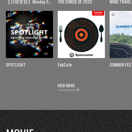
【月曜更新】Monday Spin
100 SONGS OF 2025
MIND TRAVEL
SPOTLIGHT
FabCafe
SUMMER FES
VIEW MORE