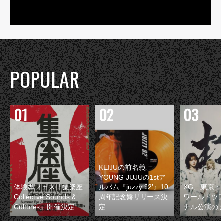
POPULAR
KEIJUの前名義、
YOUNG JUJUの1stア
体験型フェス『集楽座
ルバム『juzzy 92’』10
XG、東京
Collective Sounds &
周年記念盤リリース決
ワールドツ
Cultures』開催決定
定
ナル公演の