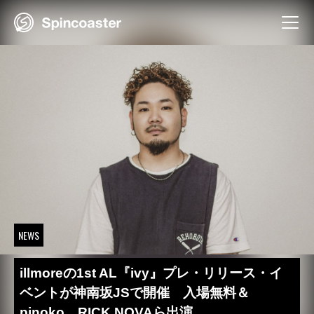
Skip
to
content
NEWS
illmoreの1st AL『ivy』プレ・リリース・イ
ベントが神南坂JSで開催 入場無料＆
pinoko、RICK NOVAら出演