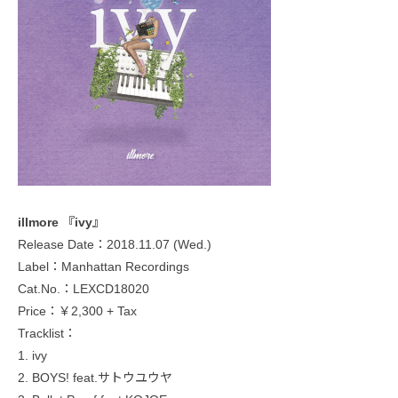
illmore 『ivy』
Release Date：2018.11.07 (Wed.)
Label：Manhattan Recordings
Cat.No.：LEXCD18020
Price：￥2,300 + Tax
Tracklist：
1. ivy
2. BOYS! feat.サトウユウヤ