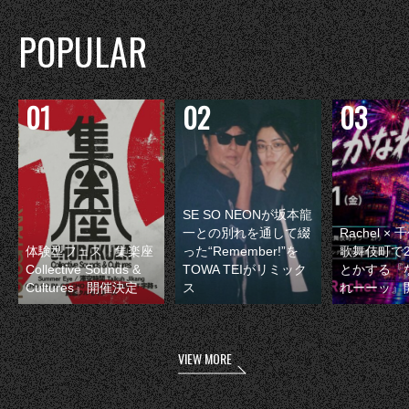
POPULAR
SE SO NEONが坂本龍
一との別れを通して綴
Rachel 
体験型フェス『集楽座
った“Remember!”を
歌舞伎町で
Collective Sounds &
TOWA TEIがリミック
とかする『
Cultures』開催決定
ス
れーーッ』
VIEW MORE