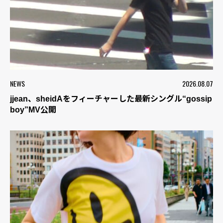
NEWS
2026.08.07
jjean、sheidAをフィーチャーした最新シングル“gossip
boy”MV公開