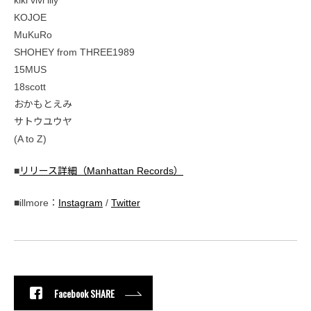
kiki vivi lily
KOJOE
MuKuRo
SHOHEY from THREE1989
15MUS
18scott
おかもとえみ
サトウユウヤ
(A to Z)
■
リリース詳細（Manhattan Records）
■illmore：
Instagram
/
Twitter
Facebook SHARE