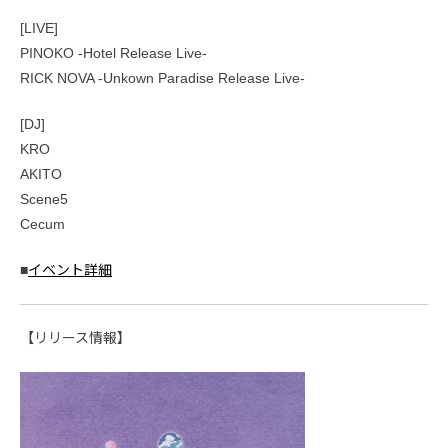
[LIVE]
PINOKO -Hotel Release Live-
RICK NOVA -Unkown Paradise Release Live-
[DJ]
KRO
AKITO
Scene5
Cecum
■
イベント詳細
【リリース情報】