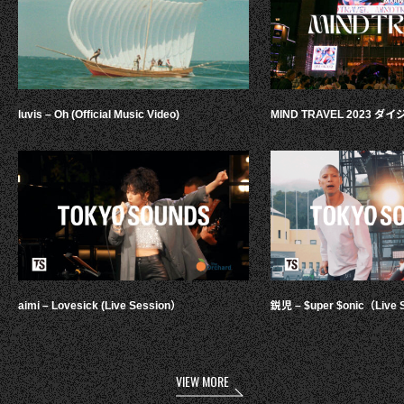
luvis – Oh (Official Music Video)
MIND TRAVEL 2023 
aimi – Lovesick (Live Session）
鋭児 – $uper $onic（Live 
VIEW MORE