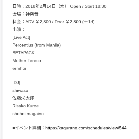
日時：2018年2月14日（水） Open / Start 18:30
会場：神楽音
料金：ADV ￥2,300 / Door ￥2,800 (＋1d)
出演：
[Live Act]
Percentius (from Manila)
BETAPACK
Mother Tereco
ermhoi
[DJ]
shiwasu
佐藤栄太郎
Risako Kuroe
shohei magaino
■イベント詳細：
https://kagurane.com/schedules/view/544