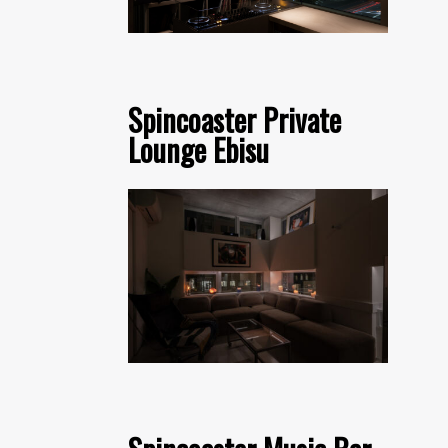
Spincoaster Private
Lounge Ebisu