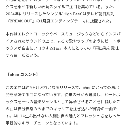
クスを乗せる新しい表現スタイルで注目を集めている。また、
2024年にリリースしたシングル“High Feet”はテレビ朝日系列
『BREAK OUT』の1月度エンディングテーマに抜擢された。
本作はエレクトロニックやベースミュージックなどからインスパ
イアされたサウンドの上で、まるで歌やラップのようにビートボ
ックスが自由にフロウする1曲。本人にとっての「再出発を意味
する曲」だという。
【chee コメント】
この楽曲は約9ヶ月ぶりとなるリリースで、cheeにとっての再出
発を意味する曲になっています。従来の形から逸脱し、ビートボ
ックスを一つの音楽ジャンルとして昇華させることを目指したこ
の曲は自分自身の今までのキャリアを注ぎ込んだ渾身の一曲で
す。AIには生み出せない人間独自の魅力とフレッシュさをもった
革新的なキラーチューンとなっています。