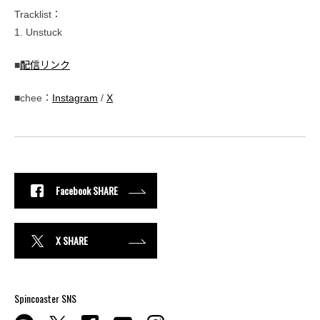
Tracklist：
1. Unstuck
■
配信リンク
■chee：
Instagram
/
X
Facebook SHARE
X SHARE
Spincoaster SNS