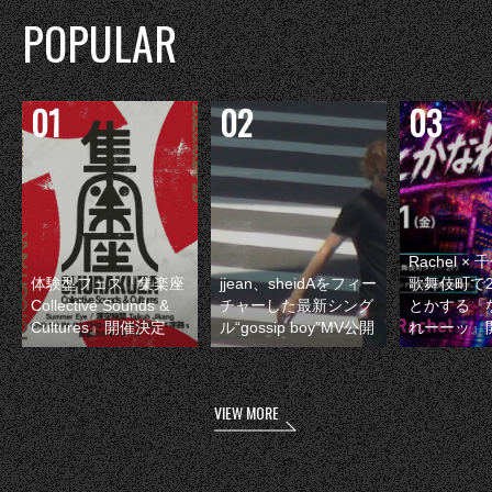
POPULAR
Rachel 
体験型フェス『集楽座
jjean、sheidAをフィー
歌舞伎町で
Collective Sounds &
チャーした最新シング
とかする『
Cultures』開催決定
ル“gossip boy”MV公開
れーーッ』
VIEW MORE