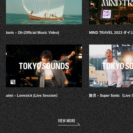
luvis – Oh (Official Music Video)
MIND TRAVEL 2023 
aimi – Lovesick (Live Session）
鋭児 – $uper $onic（Live 
VIEW MORE