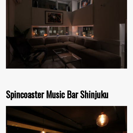
Spincoaster Music Bar Shinjuku