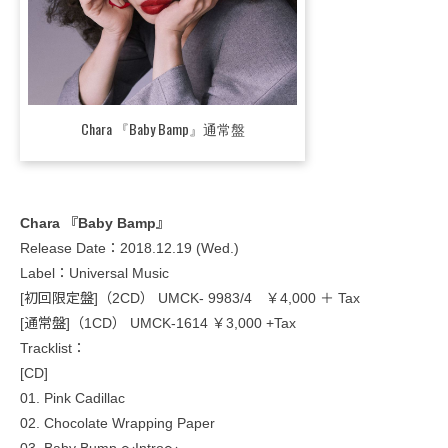
Chara 『Baby Bamp』通常盤
Chara 『Baby Bamp』
Release Date：2018.12.19 (Wed.)
Label：Universal Music
[初回限定盤]（2CD） UMCK- 9983/4 ￥4,000 ＋ Tax
[通常盤]（1CD） UMCK-1614 ￥3,000 +Tax
Tracklist：
[CD]
01. Pink Cadillac
02. Chocolate Wrapping Paper
03. Baby Bump ～Intro～