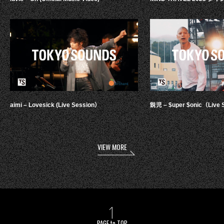
aimi – Lovesick (Live Session）
鋭児 – $uper $onic（Live 
VIEW MORE
PAGE to TOP