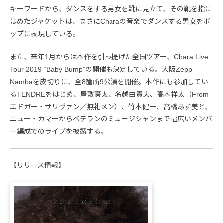
キーワードから、ダンスをする男女を靴に見立て、その靴を指に
はめたジャケットは、まさにCharaの音楽でダンスする男女をポ
ップに表現している。
また、来年1月からは本作を引っ提げた全国ツアー、Chara Live
Tour 2019 “Baby Bump”の開催も決定している。大阪Zepp
Nambaを皮切りに、全8箇所9公演を開催。本作にも参加してい
るTENDREをはじめ、屋敷豪太、名越由貴夫、高木祥太（From
エドガー・サリヴァン／無礼メン）、竹本健一、高橋あず美と、
ニュー・カマーからベテランのミュージシャンまで幅広いメンバ
ー編成でのライブを披露する。
【リリース情報】