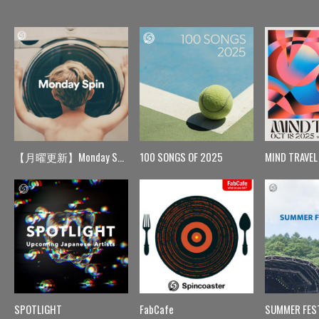
【月曜更新】Monday Spin
100 SONGS OF 2025
MIND TRAVEL
SPOTLIGHT
FabCafe
SUMMER FES