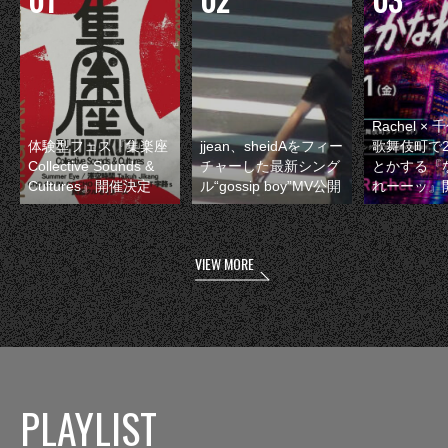
Rachel 
体験型フェス『集楽座
jjean、sheidAをフィー
歌舞伎町で
Collective Sounds &
チャーした最新シング
とかする『
Cultures』開催決定
ル“gossip boy”MV公開
れーーッ』
VIEW MORE
PLAYLIST