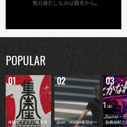
POPULAR
Rachel 
体験型フェス『集楽座
jjean、sheidAをフィー
歌舞伎町で