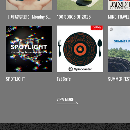
【月曜更新】Monday Spin
100 SONGS OF 2025
MIND TRAVEL
SPOTLIGHT
FabCafe
SUMMER FES
VIEW MORE