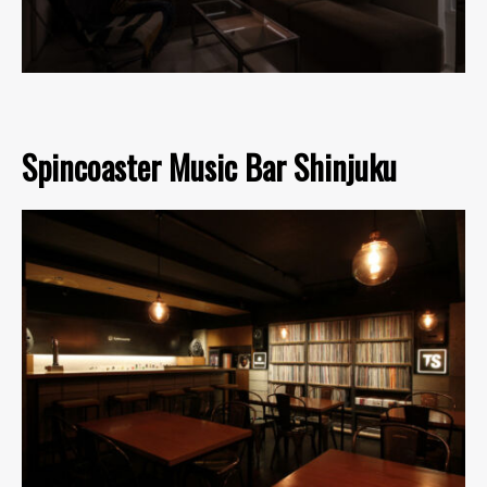
Spincoaster Music Bar Shinjuku