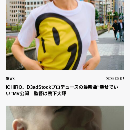
NEWS
2026.08.07
ICHIRO、D3adStockプロデュースの最新曲“幸せでい
い”MV公開 監督は鴨下大輝