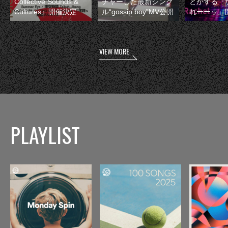
Collective Sounds &
チャーした最新シング
とかする『
Cultures』開催決定
ル“gossip boy”MV公開
れーーッ』
VIEW MORE
PLAYLIST