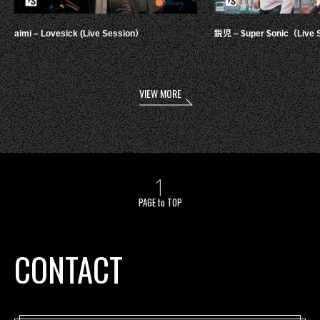
aimi – Lovesick (Live Session）
鋭児 – $uper $onic（Live 
VIEW MORE
PAGE to TOP
CONTACT