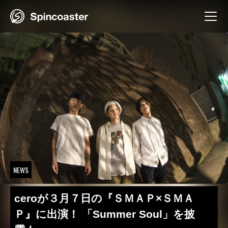
Skip
to
content
NEWS
ceroが３月７日の『ＳＭＡＰ×ＳＭＡ
Ｐ』に出演！ 「Summer Soul」を披